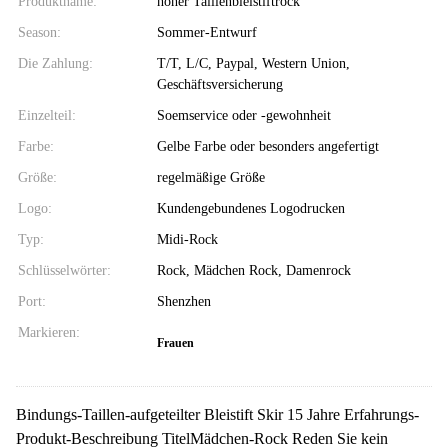
Produktname:
hoher Taillenbleistiftrock
Season:
Sommer-Entwurf
Die Zahlung:
T/T, L/C, Paypal, Western Union,
Geschäftsversicherung
Einzelteil:
Soemservice oder -gewohnheit
Farbe:
Gelbe Farbe oder besonders angefertigt
Größe:
regelmäßige Größe
Logo:
Kundengebundenes Logodrucken
Typ:
Midi-Rock
Schlüsselwörter:
Rock, Mädchen Rock, Damenrock
Port:
Shenzhen
Markieren:
Frauen
Bindungs-Taillen-aufgeteilter Bleistift Skir 15 Jahre Erfahrungs-
Produkt-Beschreibung TitelMädchen-Rock Reden Sie kein