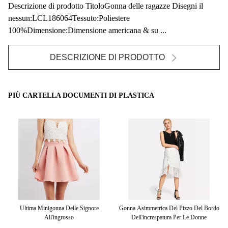
Descrizione di prodotto TitoloGonna delle ragazze Disegni il
nessun:LCL186064Tessuto:Poliestere
100%Dimensione:Dimensione americana & su ...
DESCRIZIONE DI PRODOTTO
PIÙ CARTELLA DOCUMENTI DI PLASTICA
Del
Ultima Minigonna Delle Signore
Gonna Asimmetrica Del Pizzo Del Bordo
L'
ip-
All'ingrosso
Dell'increspatura Per Le Donne
Ha