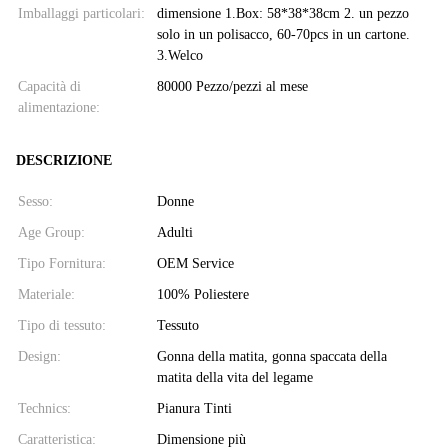
Imballaggi particolari:
dimensione 1.Box: 58*38*38cm 2. un pezzo
solo in un polisacco, 60-70pcs in un cartone.
3.Welco
Capacità di
80000 Pezzo/pezzi al mese
alimentazione:
DESCRIZIONE
Sesso:
Donne
Age Group:
Adulti
Tipo Fornitura:
OEM Service
Materiale:
100% Poliestere
Tipo di tessuto:
Tessuto
Design:
Gonna della matita, gonna spaccata della
matita della vita del legame
Technics:
Pianura Tinti
Caratteristica:
Dimensione più