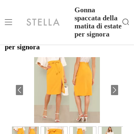
Gonna
spaccata della
matita di estate
Gonna Spaccata Della Matita Di Estate Per Signora
Casa
>
Products
>
per signora
Gonna spaccata della matita di estate
per signora