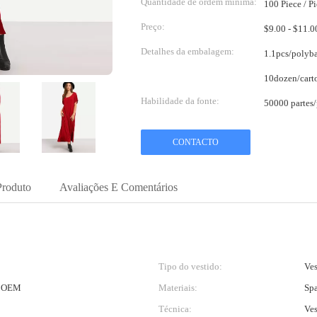
Quantidade de ordem mínima:
100 Piece / P
Preço:
Detalhes da embalagem:
1.1pcs/polyb
Habilidade da fonte:
50000 partes/
CONTACTO
Produto
Avaliações E Comentários
Tipo do vestido:
Ves
o OEM
Materiais:
Sp
Técnica:
Ves