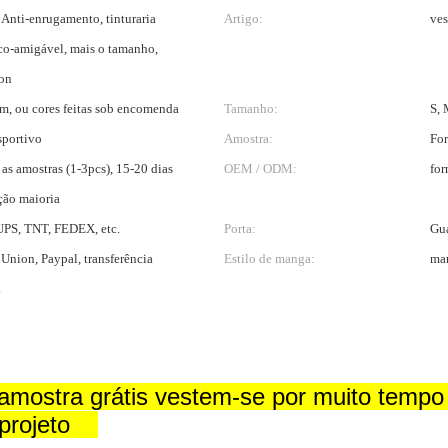
 Anti-enrugamento, tinturaria
Artigo:
ves
Eco-amigável, mais o tamanho,
son
m, ou cores feitas sob encomenda
Tamanho:
S, 
sportivo
Amostra:
For
 as amostras (1-3pcs), 15-20 dias
OEM / ODM:
fo
ção maioria
PS, TNT, FEDEX, etc.
Porta:
Gu
 Union, Paypal, transferência
Estilo de manga:
man
.
amostra grátis vestem-se por muito tempo 
o projeto