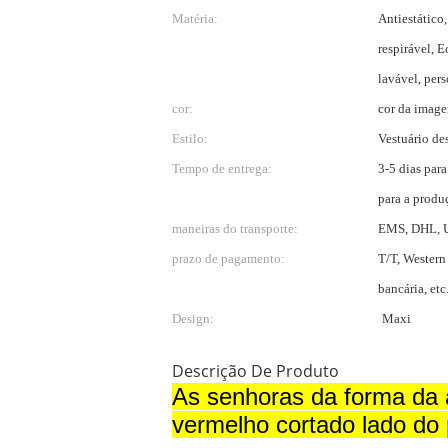
Matéria:
Antiestático,
respirável, 
lavável, per
cor:
cor da image
Estilo:
Vestuário de
Tempo de entrega:
3-5 dias para
para a produ
maneiras do transporte:
EMS, DHL, U
prazo de pagamento:
T/T, Western
bancária, etc
Design:
Maxi
Descrição De Produto
As senhoras da forma da 
vermelho cortado lado d