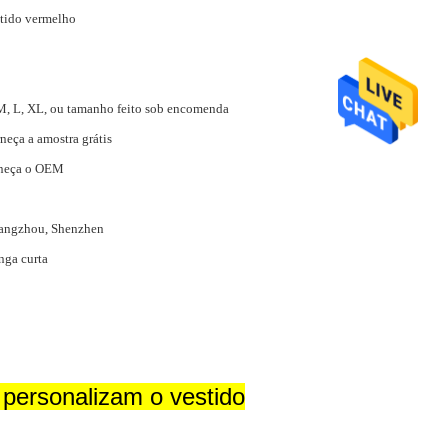
tido vermelho
M, L, XL, ou tamanho feito sob encomenda
neça a amostra grátis
rneça o OEM
angzhou, Shenzhen
ga curta
personalizam o vestido