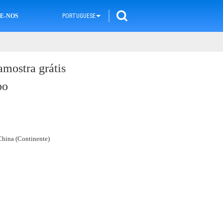
E-NOS
PORTUGUESE
amostra grátis
po
hina (Continente)