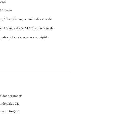
ieces
$9.00 - $11.00 / Pieces
ag, 10bag/dozen, tamanho da caixa de
10dozen/carton 2.Standard é 58*42*40cm o tamanho
partes pelo mês como o seu exigido
tidos ocasionais
andex/algodão
tuário tingido