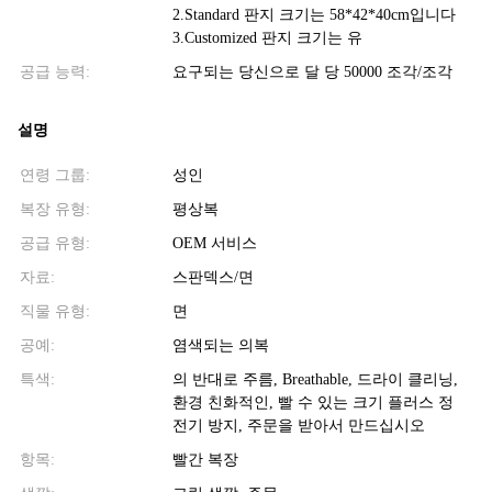
2.Standard 판지 크기는 58*42*40cm입니다
3.Customized 판지 크기는 유
공급 능력:
요구되는 당신으로 달 당 50000 조각/조각
설명
연령 그룹:
성인
복장 유형:
평상복
공급 유형:
OEM 서비스
자료:
스판덱스/면
직물 유형:
면
공예:
염색되는 의복
특색:
의 반대로 주름, Breathable, 드라이 클리닝,
환경 친화적인, 빨 수 있는 크기 플러스 정
전기 방지, 주문을 받아서 만드십시오
항목:
빨간 복장