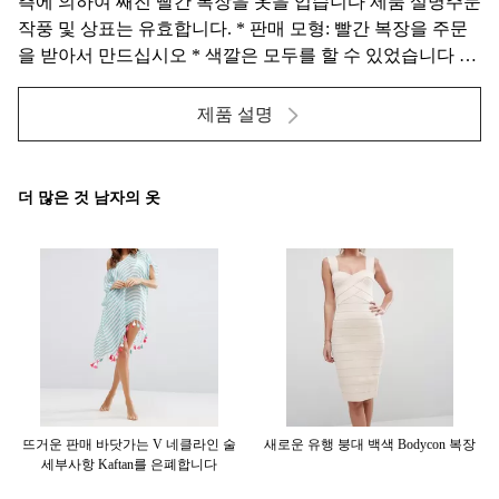
측에 의하여 째진 빨간 복장을 옷을 입습니다 제품 설명주문
작풍 및 상표는 유효합니다. * 판매 모형: 빨간 복장을 주문
을 받아서 만드십시오 * 색깔은 모두를 할 수 있었습니다 당
신을 위해 주문을 받아서 만들어 치수를 잽니다. 크
기:XSSMLXLXXLXXXL 영국681012141618 미국
제품 설명
2468101214 공급 유...
더 많은 것 남자의 옷
판매
뜨거운 판매 바닷가는 V 네클라인 술
새로운 유행 붕대 백색 Bodycon 복장
세부사항 Kaftan를 은폐합니다