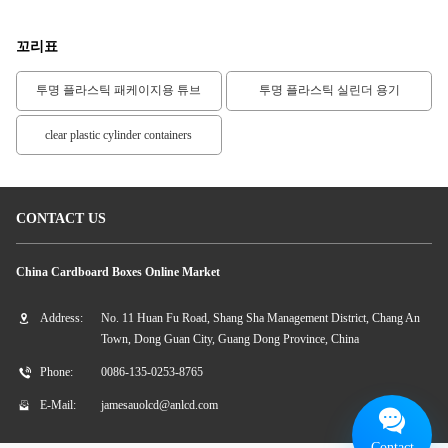
꼬리표
투명 플라스틱 패케이지용 튜브
투명 플라스틱 실린더 용기
clear plastic cylinder containers
CONTACT US
China Cardboard Boxes Online Market
Address:
No. 11 Huan Fu Road, Shang Sha Management District, Chang An
Town, Dong Guan City, Guang Dong Province, China
Phone:
0086-135-0253-8765
E-Mail:
jamesauolcd@anlcd.com
Contact