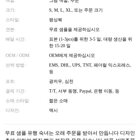
색깔:
그림 색깔, 주문
크기:
S, M, L, XL, 또는 주문 크기
스타일:
평상복
견본:
무료 샘플을 제공하십시오
배달 시간:
표본 (1-3pcs)를 위한 3-5 일, 대량 생산을 위
한 15-20 일
OEM / ODM:
OEM에게 제공하십시오
선박 방법:
EMS, DHL, UPS, TNT, 페더럴 익스프레스,
등
포트:
광저우, 심천
결제 기간:
T/T, 서부 동맹, Paypal, 은행 이동, 등
소매 스타일:
짧은 소매
디자인:
맥시
무료 샘플 유행 숙녀는 오래 주문을 받아서 만듭니다 디자인