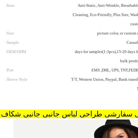
Item:
Anti-Static, Anti-Wrinkle, Breathabl
Cleaning, Eco-Friendly, Plus Size, Was
cust
Size:
picture color, or custom 
Sample:
Casual
OEM/ODM:
3-5 days for samples(1-3pcs),15-20 days f
bulk prod
Port:
EMS ,DHL, UPS, TNT,FEDE
Sleeve Style:
T/T, Western Union, Paypal, Bank transfe
نی سفارشی طراحی لباس جانبی جانبی شکاف