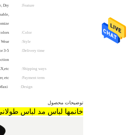
e, Dry
Feature:
hable,
omize
colors
Color:
 Wear
Style:
or
Delivery time:
uction
X,etc
Shipping ways:
r, etc
Payment term:
Maxi
Design:
توضیحات محصول
خانمها لباس مد لباس طولا