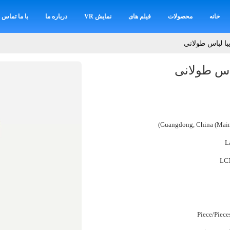
خانه
محصولات
فیلم های
نمایش VR
درباره ما
با ما تماس ب
با لباس طولانی
باس طولانی
Guangdong, China (Main
L
LC