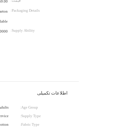
قیمت:
.00 - $11.00 / Pieces
Packaging Details:
vailable
Supply Ability:
e/Pieces per Month As your demanded
اطلاعات تکمیلی
Adults
Age Group:
rvice
Supply Type:
cotton
Fabric Type: