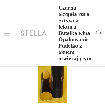
Czarna
okrągła rura
Sztywna
Czarna Okrągła Rura Sztywna Tektura Butelka Wina
Dom
>
Products
>
Opakowanie Pudełko Z Oknem Otwierającym
tektura
Czarna okrągła rura Sztywna tektura
Butelka wina
Butelka wina Opakowanie Pudełko z
Opakowanie
oknem otwierającym
Pudełko z
oknem
otwierającym