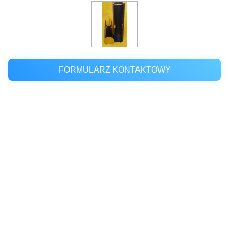
FORMULARZ KONTAKTOWY
Miejsce pochodzenia:
CHINY
Nazwa handlowa:
HongGe
Orzecznictwo:
SGS
Numer modelu:
HG-0540
Minimalne
3K
zamówienie: