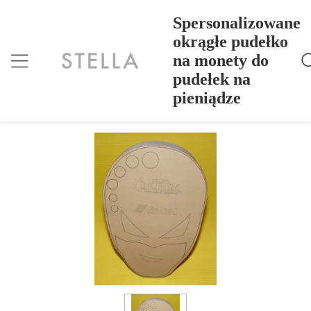
Spersonalizowane
okrągłe pudełko
na monety do
Spersonalizowane Okrągłe Pudełko Na Monety Do P
Dom
>
Products
>
Udełek Na Pieniądze
pudełek na
Spersonalizowane okrągłe pudełko na
pieniądze
monety do pudełek na pieniądze