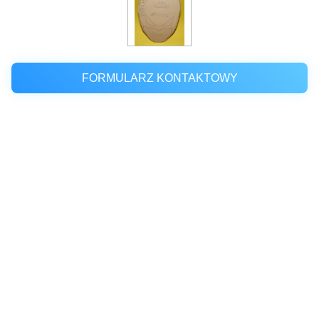
FORMULARZ KONTAKTOWY
Miejsce pochodzenia:
CHINY
Nazwa handlowa:
HongGe
Orzecznictwo:
SGS
Numer modelu:
HG-0984
Minimalne
3K
zamówienie: