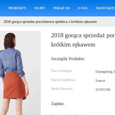
M
PRODUKTY
FILMY
POKAZ VR
O NAS
SKONTAKTUJ
2018 gorąca sprzedaż porcelanowa spódnica z krótkim rękawem
2018 gorąca sprzedaż po
krótkim rękawem
Szczegóły Produktu:
Place of Origin:
Guangdong, C
Nazwa handlowa:
Lancai
Model Number:
LCW1160
Zapłata: