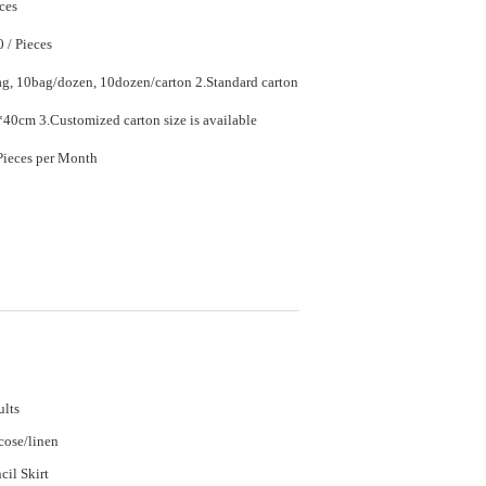
ces
$7.60 - $11.40 / Pieces
0bag/dozen, 10dozen/carton 2.Standard carton
size is 58*42*40cm 3.Customized carton size is available
80000 Piece/Pieces per Month
lts
cose/linen
cil Skirt