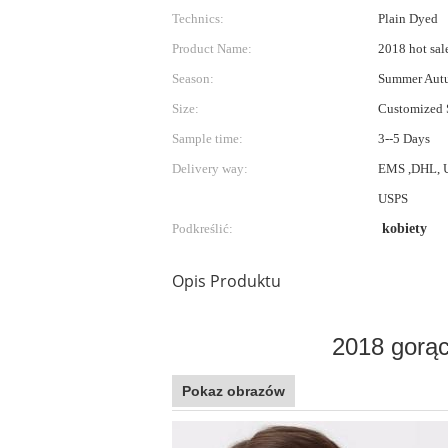
Technics:
Plain Dyed
Product Name:
2018 hot sale
Season:
Summer Aut
Size:
Customized 
Sample time:
3--5 Days
Delivery way:
EMS ,DHL, 
USPS
Podkreślić:
kobiety
Opis Produktu
2018 gorąc
Pokaz obrazów