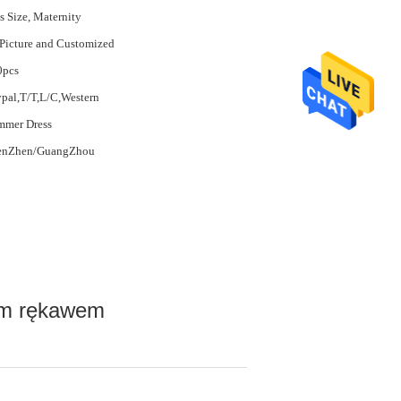
s Size, Maternity
Picture and Customized
0pcs
pal,T/T,L/C,Western
mmer Dress
enZhen/GuangZhou
kim rękawem