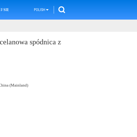
 SIĘ Z NAMI
POLISH
rcelanowa spódnica z
hina (Mainland)