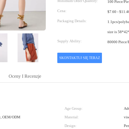
Minimum Order Quantity:
100 Piece/Pie
Cena:
Packaging Details:
1.1pcs/polybag, 1
Supply Ability:
SKONTAKTUJ SIĘ TERAZ
Oceny I Recenzje
Age Group:
Adu
ce, OEM/ODM
Material:
vis
Design:
Pen