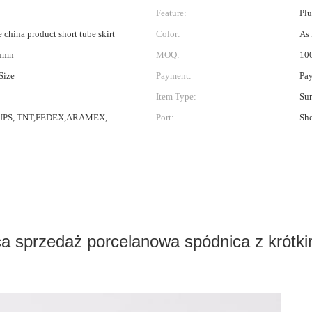
Feature:
Plu
 china product short tube skirt
Color:
As 
umn
MOQ:
10
Size
Payment:
Pay
Item Type:
Su
UPS, TNT,FEDEX,ARAMEX,
Port:
Sh
a sprzedaż porcelanowa spódnica z krót