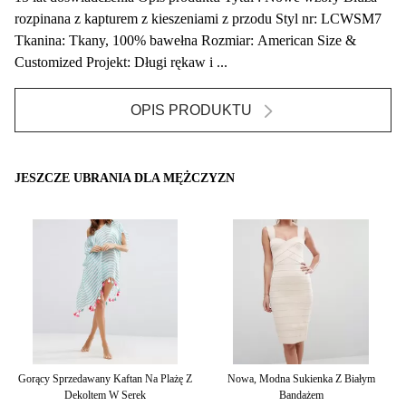
rozpinana z kapturem z kieszeniami z przodu Styl nr: LCWSM7
Tkanina: Tkany, 100% bawełna Rozmiar: American Size &
Customized Projekt: Długi rękaw i ...
OPIS PRODUKTU
JESZCZE UBRANIA DLA MĘŻCZYZN
nek
Gorący Sprzedawany Kaftan Na Plażę Z
Nowa, Modna Sukienka Z Białym
Dekoltem W Serek
Bandażem
D