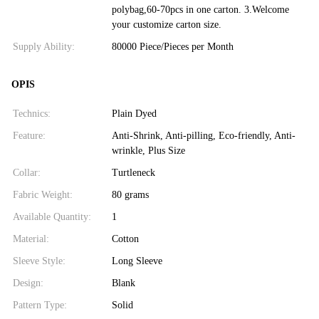
polybag,60-70pcs in one carton. 3.Welcome
your customize carton size.
Supply Ability:
80000 Piece/Pieces per Month
OPIS
Technics:
Plain Dyed
Feature:
Anti-Shrink, Anti-pilling, Eco-friendly, Anti-
wrinkle, Plus Size
Collar:
Turtleneck
Fabric Weight:
80 grams
Available Quantity:
1
Material:
Cotton
Sleeve Style:
Long Sleeve
Design:
Blank
Pattern Type:
Solid