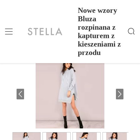
Nowe wzory
Bluza
rozpinana z
Nowe Wzory Bluza Rozpinana Z Kapturem Z Kiesze
Dom
>
Products
>
Niami Z Przodu
kapturem z
Nowe wzory Bluza rozpinana z
kieszeniami z
kapturem z kieszeniami z przodu
przodu