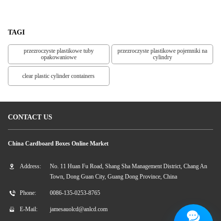
TAGI
przezroczyste plastikowe tuby
przezroczyste plastikowe pojemniki na
opakowaniowe
cylindry
clear plastic cylinder containers
CONTACT US
China Cardboard Boxes Online Market
Address:
No. 11 Huan Fu Road, Shang Sha Management District, Chang An
Town, Dong Guan City, Guang Dong Province, China
Phone:
0086-135-0253-8765
E-Mail:
jamesauolcd@anlcd.com