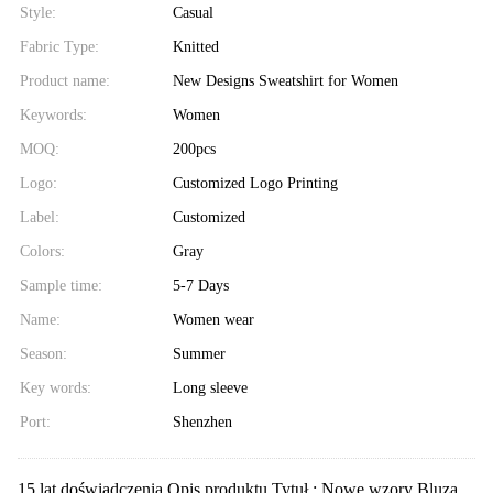
Style:
Casual
Fabric Type:
Knitted
Product name:
New Designs Sweatshirt for Women
Keywords:
Women
MOQ:
200pcs
Logo:
Customized Logo Printing
Label:
Customized
Colors:
Gray
Sample time:
5-7 Days
Name:
Women wear
Season:
Summer
Key words:
Long sleeve
Port:
Shenzhen
15 lat doświadczenia Opis produktu Tytuł : Nowe wzory Bluza