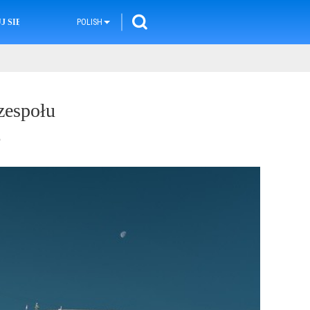
 SIĘ Z NAMI
POLISH
zespołu
3