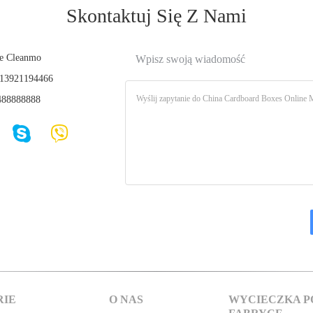
Skontaktuj Się Z Nami
e Cleanmo
Wpisz swoją wiadomość
13921194466
88888888
RIE
O NAS
WYCIECZKA P