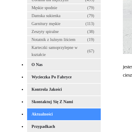
Męskie spodnie
(79)
Damska sukienka
(79)
Garnitury męskie
(113)
Zeszyty spiralne
(38)
Notatnik z luźnym liściem
(19)
Karteczki samoprzylepne w
(67)
kształcie
O Nas
jest
cies
Wycieczka Po Fabryce
Kontrola Jakości
Skontaktuj Się Z Nami
Aktualności
Przypadkach