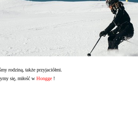
eśmy rodziną, także przyjaciółmi.
zymy się, miłość w
Hongge
!