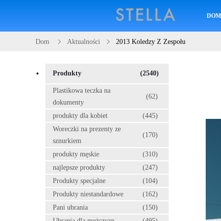
DO
Dom
Aktualności
2013 Koledzy Z Zespołu
Produkty
(2540)
Plastikowa teczka na
(62)
dokumenty
produkty dla kobiet
(445)
Woreczki na prezenty ze
(170)
sznurkiem
produkty męskie
(310)
najlepsze produkty
(247)
Produkty specjalne
(104)
Produkty niestandardowe
(162)
Pani ubrania
(150)
Ubrania dla mężczyzn
(495)