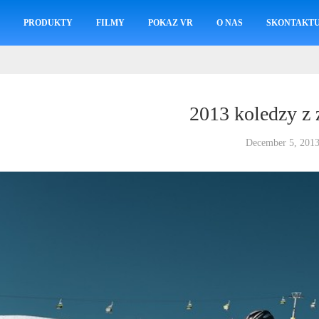
M
PRODUKTY
FILMY
POKAZ VR
O NAS
SKONTAKTUJ
2013 koledzy z 
December 5, 201