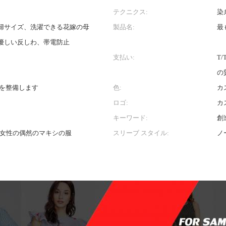
テクニクス:
染
婦サイズ、洗濯できる花嫁の母
製品名:
最
優しい反しわ、帯電防止
支払い:
T
の
慣を整備します
色:
カ
ロゴ:
カ
キーワード:
創
し女性の偶然のマキシの服
スリーブ スタイル:
ノ