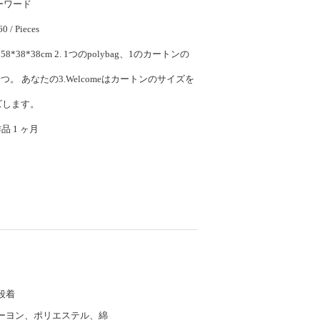
キーワード
$10.60 - $15.60 / Pieces
2. 1つのpolybag、1のカートンの
sの一つ。 あなたの3.Welcomeはカートンのサイズを
ズします。
作品 1 ヶ月
段着
ーヨン、ポリエステル、綿