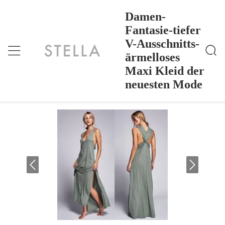
Damen-
Fantasie-tiefer
V-Ausschnitts-
Damen-Fantasie-Tiefer V-Ausschnitts-Ärmelloses M
Nach Hause
>
Products
>
Axi Kleid Der Neuesten Mode
ärmelloses
Damen-Fantasie-tiefer V-Ausschnitts-
Maxi Kleid der
ärmelloses Maxi Kleid der neuesten
neuesten Mode
Mode