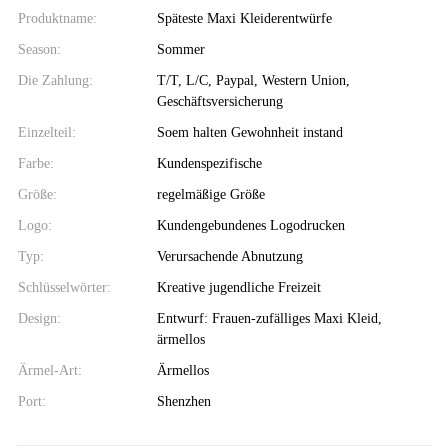
Produktname:
Späteste Maxi Kleiderentwürfe
Season:
Sommer
Die Zahlung:
T/T, L/C, Paypal, Western Union,
Geschäftsversicherung
Einzelteil:
Soem halten Gewohnheit instand
Farbe:
Kundenspezifische
Größe:
regelmäßige Größe
Logo:
Kundengebundenes Logodrucken
Typ:
Verursachende Abnutzung
Schlüsselwörter:
Kreative jugendliche Freizeit
Design:
Entwurf: Frauen-zufälliges Maxi Kleid,
ärmellos
Ärmel-Art:
Ärmellos
Port:
Shenzhen