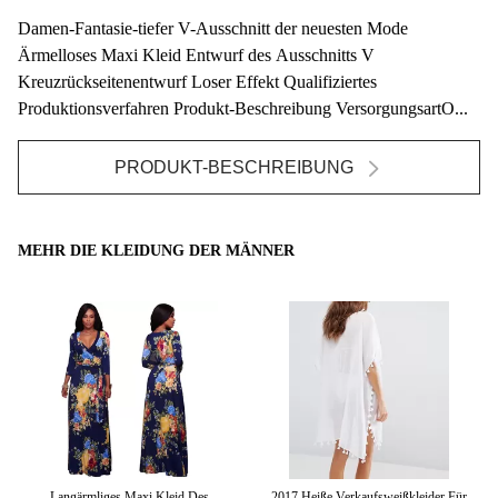
Damen-Fantasie-tiefer V-Ausschnitt der neuesten Mode
Ärmelloses Maxi Kleid Entwurf des Ausschnitts V
Kreuzrückseitenentwurf Loser Effekt Qualifiziertes
Produktionsverfahren Produkt-Beschreibung VersorgungsartO...
PRODUKT-BESCHREIBUNG
MEHR DIE KLEIDUNG DER MÄNNER
s
Langärmliges Maxi Kleid Des
2017 Heiße Verkaufsweißkleider Für