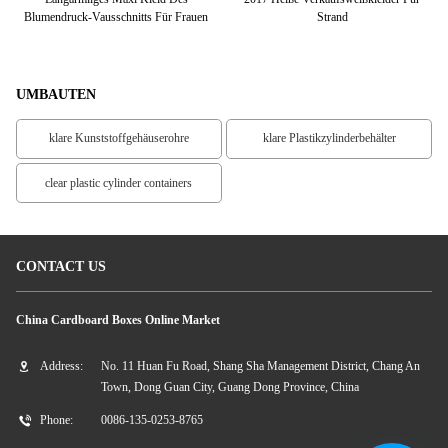
 An
Blumendruck-Vausschnitts Für Frauen
Strand
Ver
UMBAUTEN
klare Kunststoffgehäuserohre
klare Plastikzylinderbehälter
clear plastic cylinder containers
CONTACT US
China Cardboard Boxes Online Market
Address:
No. 11 Huan Fu Road, Shang Sha Management District, Chang An
Town, Dong Guan City, Guang Dong Province, China
Phone:
0086-135-0253-8765