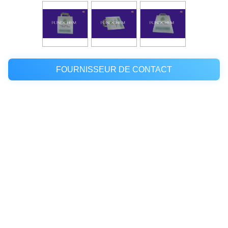
FOURNISSEUR DE CONTACT
Lieu d'origine:
La Chine
Nom de marque:
Polylactic acid (PLA) non-woven bag
Certification:
EN13432
Numéro de modèle:
PLA-BG-7009
Quantité de
négociation
commande min: