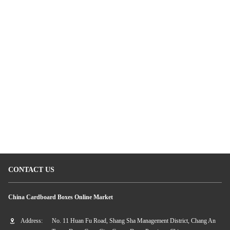
kaléidoscope de carton
boîte-cadeau de papier de bijoux
Papier de kaléidoscope
CONTACT US
China Cardboard Boxes Online Market
Address:
No. 11 Huan Fu Road, Shang Sha Management District, Chang An