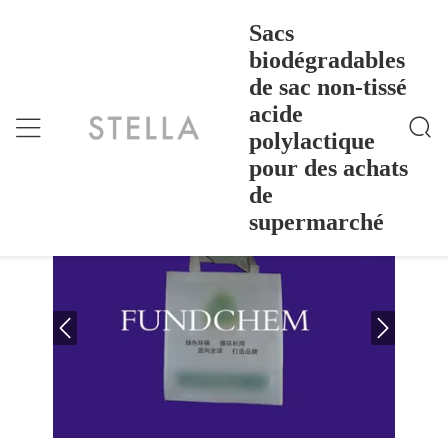
Sacs
biodégradables
de sac non-tissé
Sacs Biodégradables De Sac Non-Tissé Acide Polyla
Accueil
>
Products
>
Ctique Pour Des Achats De Supermarché
acide
Sacs biodégradables de sac non-tissé
polylactique
acide polylactique pour des achats de
pour des achats
supermarché
de
supermarché