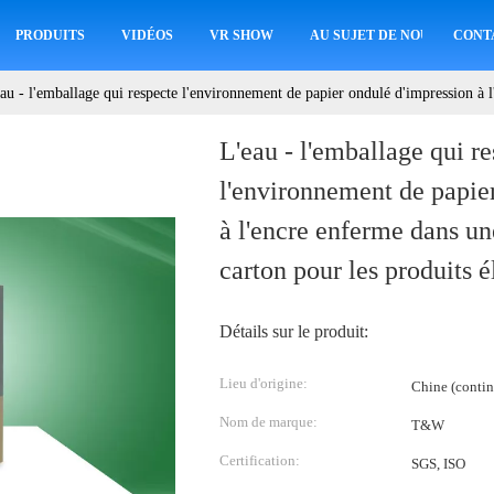
PRODUITS
VIDÉOS
VR SHOW
AU SUJET DE NOUS
CONT
au - l'emballage qui respecte l'environnement de papier ondulé d'impression à l
L'eau - l'emballage qui r
l'environnement de papie
à l'encre enferme dans une
carton pour les produits 
Détails sur le produit:
Lieu d'origine:
Chine (contin
Nom de marque:
T&W
Certification:
SGS, ISO