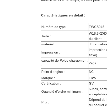
dans le service de temps, le client peut c
Caractéristiques en détail :
Numéro de type :
TWCB045
W18.5XD6XH
Taille :
du client
matériel
E cannelur
impression 
Impression :
flexo)
capacité de Poids-chargement
2kgs
:
Point d'origine :
NC
Marque :
T&W
Certification :
GV
50pcs, comm
Quantité d'ordre minimum :
acceptables
Dépend de la
Prix :
du paquet e