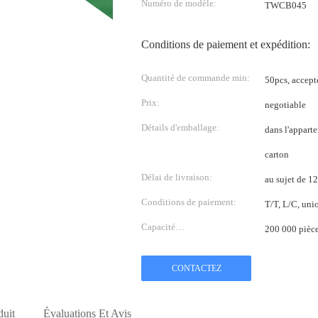
Numéro de modèle:
TWCB045
Conditions de paiement et expédition:
Quantité de commande min:
50pcs, accept
Prix:
negotiable
Détails d'emballage:
dans l'appart
carton
Délai de livraison:
au sujet de 1
Conditions de paiement:
T/T, L/C, uni
Capacité
200 000 pièce
d'approvisionnement:
CONTACTEZ
duit
Évaluations Et Avis