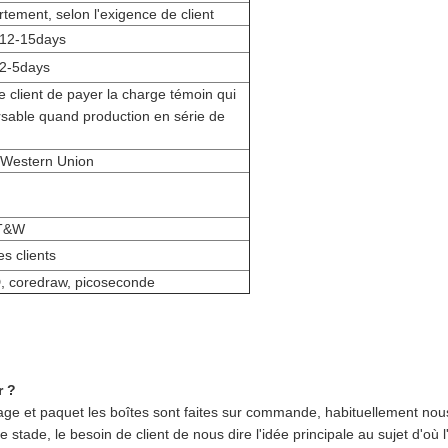
tement, selon l'exigence de client
 12-15days
 2-5days
e client de payer la charge témoin qui
sable quand production en série de
 Western Union
 T&W
es clients
D, coredraw, picoseconde
r ?
hage et paquet les boîtes sont faites sur commande, habituellement nou
 stade, le besoin de client de nous dire l'idée principale au sujet d'où l'