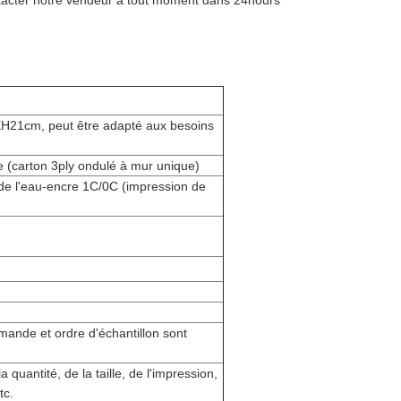
ontacter notre vendeur à tout moment dans 24hours
21cm, peut être adapté aux besoins
e (carton 3ply ondulé à mur unique)
de l'eau-encre 1C/0C (impression de
ande et ordre d'échantillon sont
 quantité, de la taille, de l'impression,
tc.