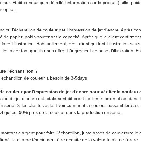
 mur. Et dites-nous qu'a détaillé l'information sur le produit (taille, 
nception.
lanc ou l'échantillon de couleur par l'impression de jet d'encre. Après c
alité de papier, poids-soutenant la capacité. Après que le client confirmen
 l'illustration. Habituellement, c'est client qui font l'illustration seuls, 
t les aider tant que ils nous offrent l'ingrédient de base d'illustration. E
re l'échantillon ?
, échantillon de couleur a besoin de 3-5days
e couleur par l'impression de jet d'encre pour vérifier la couleur 
on de jet d'encre est totalement différent de l'impression offset dans 
en série. Si les clients veulent voir comment la couleur ressemblera à d
 A4 qui est 90% près de la couleur dans la production en série.
montant d'argent pour faire l'échantillon, juste assez de couverture l
nfirmé, la charge témoin peut être déduite de la valeur totale de l'ordre.