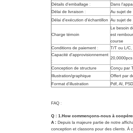
Détails d'emballage :
Dans l'appar
Délai de livraison :
Au sujet de
Délai d'exécution d'échantillon
Au sujet de
Le besoin d
Charge témoin
est rembour
course
Conditions de paiement :
T/T ou L/C,
Capacité d'approvisionnement
20,0000pcs
:
Conception de structure
Conçu par
Illustration/graphique
Offert par d
Format d'illustration
Pdf, AI, PS
FAQ :
Q : 1.How commençons-nous à coopére
A :
Depuis la majeure partie de notre affic
conception et classons pour des clients. À ce