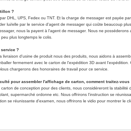
illon ?
ar DHL, UPS, Fedex ou TNT. Et la charge de messager est payée par le 
der lui/elle par le service d'agent de messager qui coûte beaucoup plus
 messager, nous la payent à l'agent de messager. Nous ne posséderons
peu plus longtemps le colis.
 service ?
a livraison d'usine de produit nous des produits, nous aidons à assembl
baller fermement avec le carton de l'expédition 3D avant l'expédition. 
ous chargerons des honoraires de travail pour ce service.
fficulté pour assembler l'affichage de carton, comment traitez-vous 
 carton de conception pour des clients, nous considéreront la stabilit
blant, supermarché ordonne etc. Nous offrirons l'instruction se réunissa
truction se réunissante d'examen, nous offrirons le vidio pour montrer le 