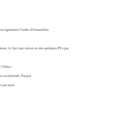
ent également l'ordre d'échantillon
ement, le 1pcs par carton ou des quelques PCs par
2-15days
on occidentale, Paypal
s par mois