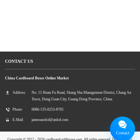
kaléidoscope de carton
boîte-cadeau de papier de bijoux
Papier de kaléidoscope
CONTACT US
China Cardboard Boxes Online Market
Address:
No. 11 Huan Fu Road, Shang Sha Management District, Chang An
Town, Dong Guan City, Guang Dong Province, China
Phone:
0086-135-0253-8765
E-Mail:
jamesauolcd@anlcd.com
Contact
Copyright © 2012 - 2026 cardboard-giftboxes.com. All rights reserved. Developed by