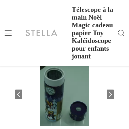
Télescope à la
main Noël
Magic cadeau
Télescope À La Main Noël Magic Cadeau Papier Toy
Accueil
>
Products
>
Kaléidoscope Pour Enfants Jouant
papier Toy
Télescope à la main Noël Magic cadeau
Kaléidoscope
papier Toy Kaléidoscope pour enfants
pour enfants
jouant
jouant