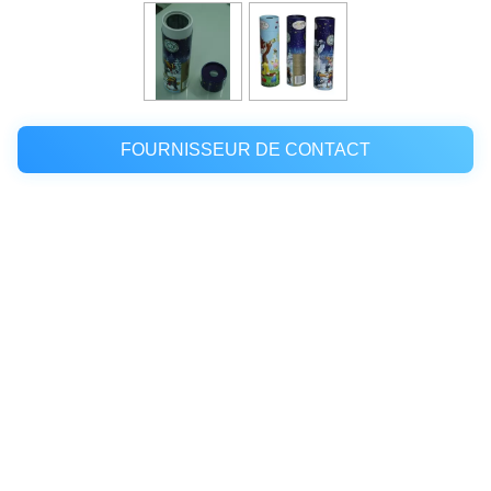
FOURNISSEUR DE CONTACT
Lieu d'origine:
La Chine
Nom de marque:
HongGe
Certification:
SGS
Numéro de modèle:
HG-0006
Quantité de
3 K
commande min: