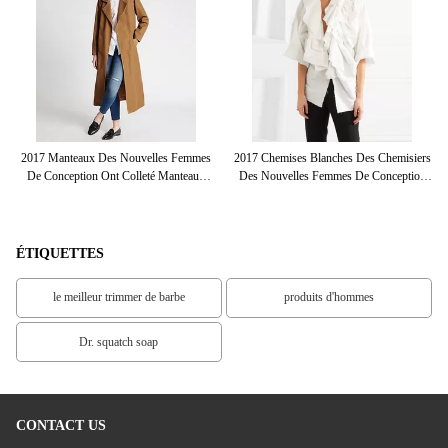
ie
2017 Manteaux Des Nouvelles Femmes
2017 Chemises Blanches Des Chemisiers
La
e
De Conception Ont Colleté Manteaux
Des Nouvelles Femmes De Conception
L'
Gris D'hiver De Cou De Longs
Pour Des Femmes
De
ÉTIQUETTES
le meilleur trimmer de barbe
produits d'hommes
Dr. squatch soap
CONTACT US