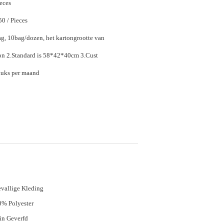
ieces
$11.40 - $16.50 / Pieces
g, 10bag/dozen, het kartongrootte van
10dozen/carton 2.Standard is 58*42*40cm 3.Cust
tuks per maand
vallige Kleding
% Polyester
in Geverfd