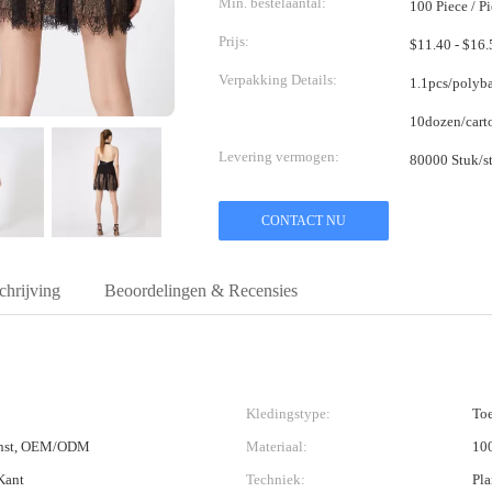
Min. bestelaantal:
100 Piece / P
Prijs:
Verpakking Details:
1.1pcs/polyba
Levering vermogen:
80000 Stuk/s
CONTACT NU
hrijving
Beoordelingen & Recensies
Kledingstype:
Toe
nst, OEM/ODM
Materiaal:
100
Kant
Techniek:
Pla