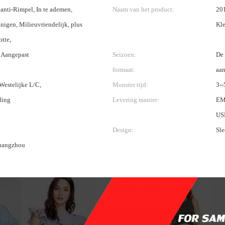
 anti-Rimpel, In te ademen,
Naam van het product:
201
nigen, Milieuvriendelijk, plus
Kle
tte,
 Aangepast
Seizoen:
De 
formaat:
aan
 Westelijke L/C,
Monster tijd:
3--
ding
Levering manier:
EM
US
Design:
Sle
uangzhou