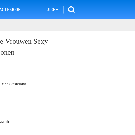
ACTEER ONS
DUTCH
de Vrouwen Sexy
ronen
hina (vasteland)
aarden: