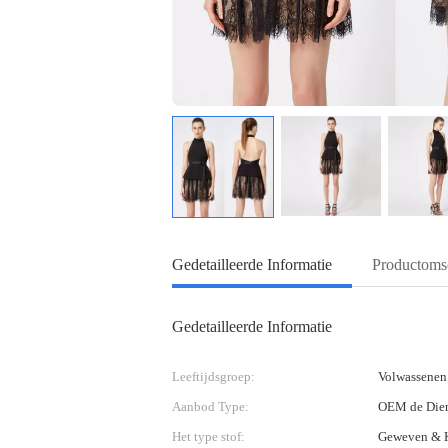
Gedetailleerde Informatie
Productomsc
Gedetailleerde Informatie
Leeftijdsgroep:
Volwassenen
Aanbod Type:
OEM de Die
Het type stof:
Geweven & 