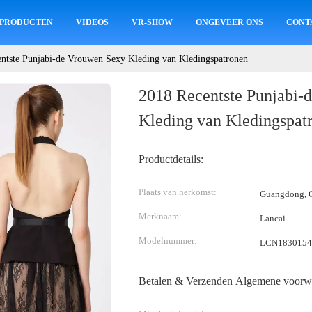
PRODUCTEN
VIDEOS
VR-SHOW
ONGEVEER ONS
CONT
ntste Punjabi-de Vrouwen Sexy Kleding van Kledingspatronen
2018 Recentste Punjabi-
Kleding van Kledingspat
Productdetails:
Plaats van herkomst:
Guangdong, C
Merknaam:
Lancai
Modelnummer:
LCN1830154
Betalen & Verzenden Algemene voorw