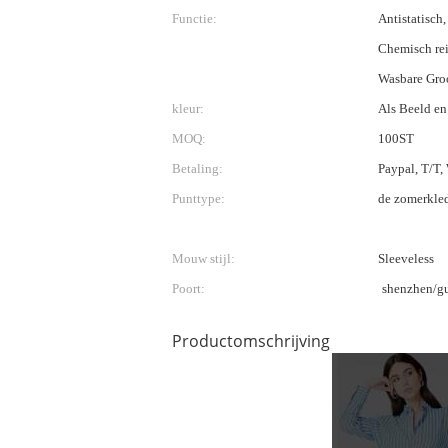
Functie:
Antistatisch,
Chemisch rei
Wasbare Groo
kleur:
Als Beeld en
MOQ:
100ST
Betaling:
Paypal, T/T,
Punttype:
de zomerkle
Mouw stijl:
Sleeveless
Poort:
shenzhen/g
Productomschrijving