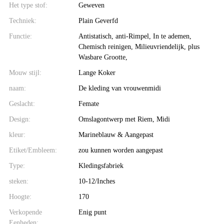
Het type stof:
Geweven
Techniek:
Plain Geverfd
Functie:
Antistatisch, anti-Rimpel, In te ademen,
Chemisch reinigen, Milieuvriendelijk, plus
Wasbare Grootte,
Mouw stijl:
Lange Koker
naam:
De kleding van vrouwenmidi
Geslacht:
Femate
Design:
Omslagontwerp met Riem, Midi
kleur:
Marineblauw & Aangepast
Etiket/Embleem:
zou kunnen worden aangepast
Type:
Kledingsfabriek
steken:
10-12/Inches
Hoogte:
170
Verkopende
Enig punt
Eenheden: