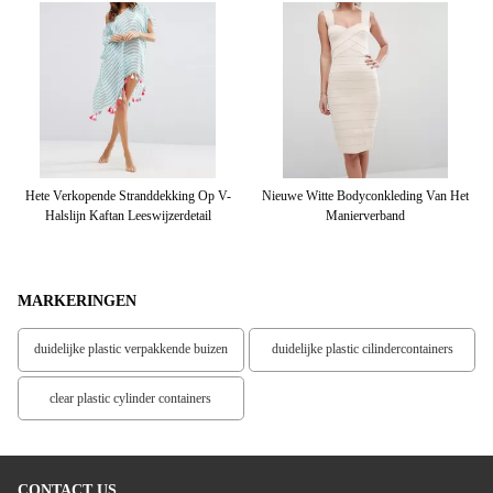
g
Hete Verkopende Stranddekking Op V-
Nieuwe Witte Bodyconkleding Van Het
Ma
Halslijn Kaftan Leeswijzerdetail
Manierverband
Kl
MARKERINGEN
duidelijke plastic verpakkende buizen
duidelijke plastic cilindercontainers
clear plastic cylinder containers
CONTACT US