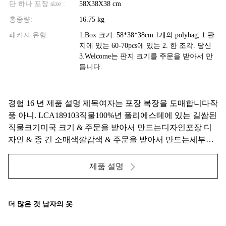
단 하나 포장 size :
58X38X38 cm
총중량:
16.75 kg
패키지 유형:
1.Box 크기: 58*38*38cm 1개의 polybag, 1 판
지에 있는 60-70pcs에 있는 2. 한 조각. 당신
3.Welcome는 판지 크기를 주문을 받아서 만
듭니다.
경험 16 년 제품 설명 제목여자는 포장 복장을 도매합니다작
풍 아니. LCA189103직물100%년 폴리에스테에 있는 길쌈된
직물크기미국 크기 & 주문을 받아서 만드는디자인포장 디
자인 & 종 긴 소매색깔감색 & 주문을 받아서 만드는세부사
항 더. 여름 Auntmn 디자인을 위해. 받아들여진 주문을 받아
서 만들어진 Logo&Label. 판매 정보 +8615016859029 참고 ...
제품 설명
더 많은 것 남자의 옷