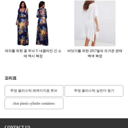
러스
여자를 위한 꽃 무늬 V 네클라인 긴 소
바닷가를 위한 2017벌의 뜨거운 판매
뜨
매 맥시 복장
백색 복장
꼬리표
투명 플라스틱 패케이지용 튜브
투명 플라스틱 실린더 용기
clear plastic cylinder containers
CONTACT US