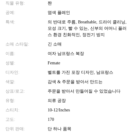
직물 유형:
짠
공예:
염색 플레인
특색:
의 반대로 주름, Breathable, 드라이 클리닝,
모성 크기, 빨 수 있는, 신부의 어머니 플러
스 환경 친화적인, 정전기 방지
소매 스타일:
긴 소매
이름:
여자 남프랑스 복장
성별:
Femate
디자인:
벨트를 가진 포장 디자인, 남프랑스
색깔:
감색 & 주문을 받아서 만드는
상표/로고:
주문을 받아서 만들어질 수 있었습니다
유형:
의류 공장
스티치:
10-12/Inches
고도:
170
단위 판매:
단 하나 품목