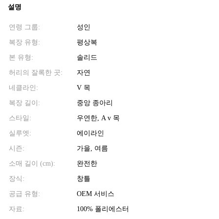
설명
연령 그룹:
성인
복장 유형:
평상복
본 유형:
솔리드
허리의 잘록한 곳:
자연
네클라인:
V 목
복장 길이:
중앙 종아리
스타일:
우연한, A v 목
실루엣:
에이라인
시즌:
가을, 여름
소매 길이 (cm):
완전한
장식:
창틀
공급 유형:
OEM 서비스
자료:
100% 폴리에스터