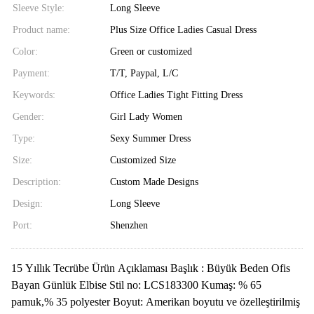
Sleeve Style:
Long Sleeve
Product name:
Plus Size Office Ladies Casual Dress
Color:
Green or customized
Payment:
T/T, Paypal, L/C
Keywords:
Office Ladies Tight Fitting Dress
Gender:
Girl Lady Women
Type:
Sexy Summer Dress
Size:
Customized Size
Description:
Custom Made Designs
Design:
Long Sleeve
Port:
Shenzhen
15 Yıllık Tecrübe Ürün Açıklaması Başlık : Büyük Beden Ofis
Bayan Günlük Elbise Stil no: LCS183300 Kumaş: % 65
pamuk,% 35 polyester Boyut: Amerikan boyutu ve özelleştirilmiş