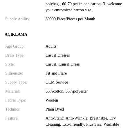
polybag , 60-70 pcs in one carton. 3. welcome
your customized carton size.
Supply Ability:
80000 Piece/Pieces per Month
AÇIKLAMA
Age Group:
Adults
Dress Type:
Casual Dresses
Style:
Casual, Causal Dress
Silhouette:
Fit and Flare
Supply Type:
OEM Service
Material:
65%cotton, 35%polyester
Fabric Type:
Woolen
Technics:
Plain Dyed
Feature:
Anti-Static, Anti-Wrinkle, Breathable, Dry
Cleaning, Eco-Friendly, Plus Size, Washable