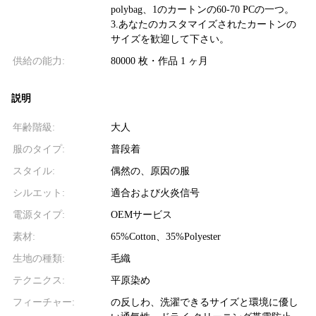
polybag、1のカートンの60-70 PCの一つ。
3.あなたのカスタマイズされたカートンの
サイズを歓迎して下さい。
供給の能力:
80000 枚・作品 1 ヶ月
説明
年齢階級:
大人
服のタイプ:
普段着
スタイル:
偶然の、原因の服
シルエット:
適合および火炎信号
電源タイプ:
OEMサービス
素材:
65%Cotton、35%Polyester
生地の種類:
毛織
テクニクス:
平原染め
フィーチャー:
の反しわ、洗濯できるサイズと環境に優し