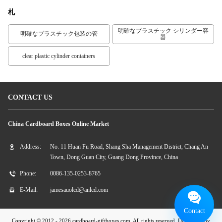
札
明確なプラスチック シリンダー容
明確なプラスチック包装の管
器
clear plastic cylinder containers
CONTACT US
China Cardboard Boxes Online Market
Address:
No. 11 Huan Fu Road, Shang Sha Management District, Chang An
Town, Dong Guan City, Guang Dong Province, China
Phone:
0086-135-0253-8765
E-Mail:
jamesauolcd@anlcd.com
Contact
Copyright © 2012 - 2026 cardboard-giftboxes.com. All rights reserved. Developed by