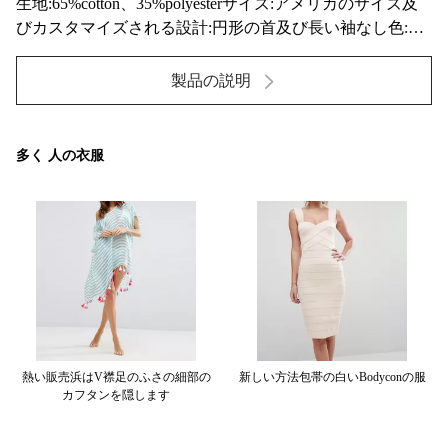
生地:65%cotton、35%polyesterサイズ:アメリカのサイズ及
びカスタマイズされる設計:円形の首及び長い袖なし色:緑
及びカスタマイズされる季節:夏および落下設計のためよ
り多くの細部:受け入れられたカスタマイズされた
製品の説明
Logo&LabelWhatsapp:+8618327862245 サイズ...
多く 人の衣服
白の
熱い販売浜はv襟足のふさの細部の
新しい方法包帯の白いbodyconの服
マ
カフタンを隠します