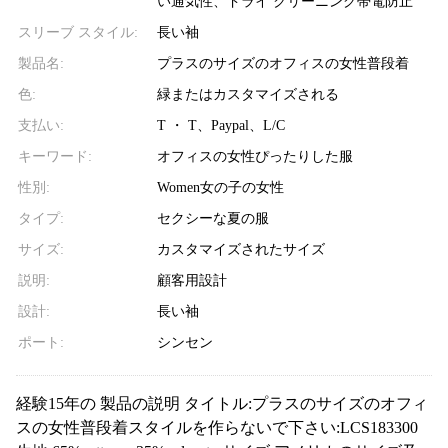
い通気性、ドライ クリーニング帯電防止
スリーブ スタイル:
長い袖
製品名:
プラスのサイズのオフィスの女性普段着
色:
緑またはカスタマイズされる
支払い:
T ・ T、Paypal、L/C
キーワード:
オフィスの女性ぴったりした服
性別:
Women女の子の女性
タイプ:
セクシーな夏の服
サイズ:
カスタマイズされたサイズ
説明:
顧客用設計
設計:
長い袖
ポート:
シンセン
経験15年の 製品の説明 タイトル:プラスのサイズのオフィ
スの女性普段着スタイルを作らないで下さい:LCS183300