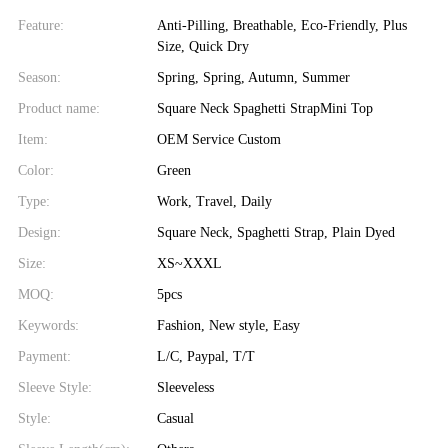
Feature:
Anti-Pilling, Breathable, Eco-Friendly, Plus
Size, Quick Dry
Season:
Spring, Spring, Autumn, Summer
Product name:
Square Neck Spaghetti StrapMini Top
Item:
OEM Service Custom
Color:
Green
Type:
Work, Travel, Daily
Design:
Square Neck, Spaghetti Strap, Plain Dyed
Size:
XS~XXXL
MOQ:
5pcs
Keywords:
Fashion, New style, Easy
Payment:
L/C, Paypal, T/T
Sleeve Style:
Sleeveless
Style:
Casual