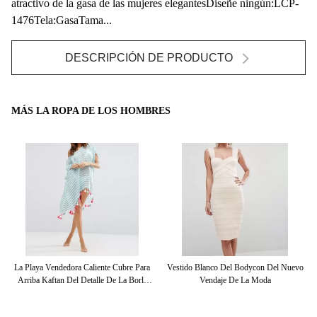
atractivo de la gasa de las mujeres elegantesDiseñe ningún:LCP-
1476Tela:GasaTama...
DESCRIPCIÓN DE PRODUCTO
MÁS LA ROPA DE LOS HOMBRES
Del
La Playa Vendedora Caliente Cubre Para
Vestido Blanco Del Bodycon Del Nuevo
Arriba Kaftan Del Detalle De La Borla
Vendaje De La Moda
I
Del Cuello En Pico