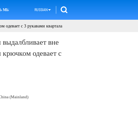
Ь МЫ
RUSSIAN
м одевает с 3 рукавами квартала
и выдалбливает вне
 крючком одевает с
hina (Mainland)