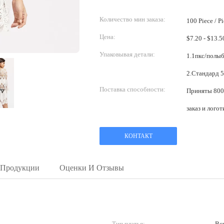
Количество мин заказа:
100 Piece / P
Цена:
Упаковывая детали:
1.1пкс/полыб
Поставка способности:
Приняты 8000
заказ и лого
КОНТАКТ
 Продукции
Оценки И Отзывы
Тип платья:
Вск