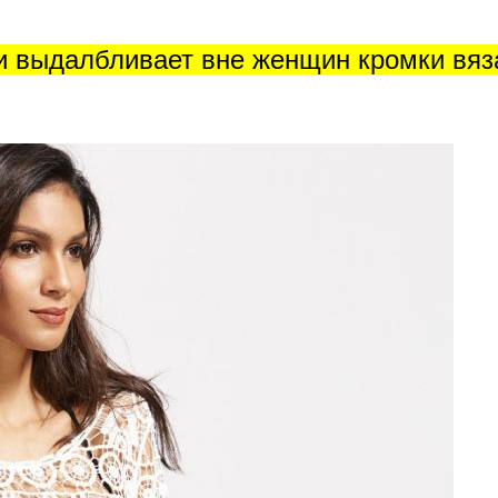
и выдалбливает вне женщин кромки вяз