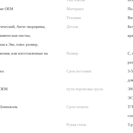
ние OEM
Материал:
По
Техники:
Вя
ический, Анти--морщинка,
Деталь:
Бел
химическая чистка,
кр
ая к Эко, плюс размер,
жения, или изготовленные на
Размер:
С, 
ра
нос
Срок поставки:
3-5
дл
 OEM
пути перевозкы груза:
ЭМ
ЭС
Шэньчжэнь
Срок оплаты:
Т/
сое
Рукав стиль:
3 р