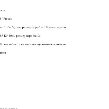
ieces
$7.20 - $13.50 / Pieces
аг, 10баг/дозен, размер коробки 10дозен/картон
2.Стандард 58*42*40км размер коробки 3
0 часть/части в стили месяца изготовленные на
типов
ользь платья