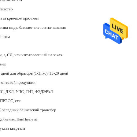
лиэстер
зать крючком крючком
изна выдалбливает вне платье вязания
ючком
м, л, СЛ, или изготовленный на заказ
змер
 дней для образцов (1-3пкс), 15-20 дней
я оптовой продукции
С, ДХЛ, УПС, ТНТ, ФЭДЭРАЛ
ПРЭСС, етк
Т, западный банковский трансфер
динения, ПайПал, етк
укава квартала