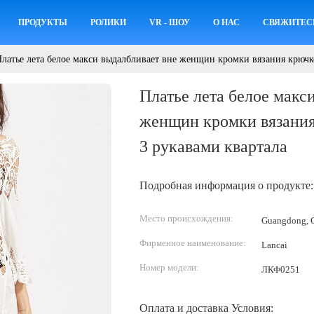
ПРОДУКТЫ
РОЛИКИ
VR - ШОУ
О НАС
СВЯЖИТЕС
латье лета белое макси выдалбливает вне женщин кромки вязания крючко
Платье лета белое макс
женщин кромки вязания
3 рукавами квартала
Подробная информация о продукте:
Место происхождения:
Guangdong, C
Фирменное наименование:
Lancai
Номер модели:
ЛКФ0251
Оплата и доставка Условия: