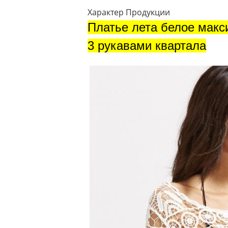
Характер Продукции
Платье лета белое макс
3 рукавами квартала