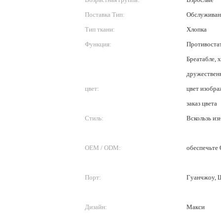
Поставка Тип:
Обслужива
Тип ткани:
Хлопка
Функция:
Противостат
Бреатабле, 
дружественн
цвет:
цвет изобра
заказ цвета
Стиль:
Вскользь из
OEM / ODM:
обеспечьте
Порт:
Гуанчжоу, 
Дизайн:
Макси