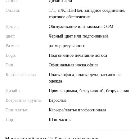
Сезон:
Дизайн лета
Оплата:
Т/Т, Л/К, ПайПал, западное соединение,
торговое обеспечение
Деталь:
Обслуживание или таможня ОЭМ
цвет:
Черный цвет или подгонянный
Размер:
размер регулярного
Logo:
Подгонянное печатание логоса
Тип:
Официальная носка офиса
Ключевые слова:
Платье офиса, платье дела, элегантная
одежда
Дизайн:
Прямая кромка, безрукавный, безрукавная
Возрастная группа:
Взрослые
Тип платья:
Карьера/платья профессионала
Порт:
Шэньчжэнь
Многолетний опыт 15 Характер продукции