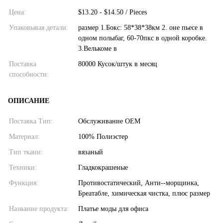
Цена:
$13.20 - $14.50 / Pieces
Упаковывая детали:
размер 1.Бокс: 58*38*38км 2. оне пьесе в
одном полыбаг, 60-70пкс в одной коробке.
3.Велькоме в
Поставка
80000 Кусок/штук в месяц
способности:
ОПИСАНИЕ
Поставка Тип:
Обслуживание OEM
Материал:
100% Полиэстер
Тип ткани:
вязаный
Техники:
Гладкокрашеные
Функция:
Противостатический, Анти--морщинка,
Бреатабле, химическая чистка, плюс размер
Название продукта:
Платье моды для офиса