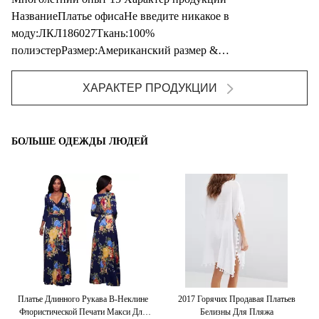
НазваниеПлатье офисаНе введите никакое в
моду:ЛКЛ186027Ткань:100%
полиэстерРазмер:Американский размер &
подгонянныйДизайн:Имеет круглую шею, безрукавное,
скрытое закрытие ...
ХАРАКТЕР ПРОДУКЦИИ
БОЛЬШЕ ОДЕЖДЫ ЛЮДЕЙ
ера
Платье Длинного Рукава В-Неклине
2017 Горячих Продавая Платьев
Г
ет
Флористической Печати Макси Для
Белизны Для Пляжа