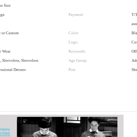
us Size
ign
Payment:
T/T
ass
 or Custom
Color:
Bla
Logo:
Cus
e Wear
Keywords:
Off
, Sleeveless, Sleeveless
Age Group:
Adu
essional Dresses
Port:
Sh