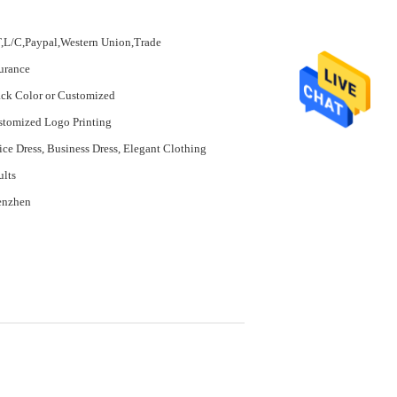
,L/C,Paypal,Western Union,Trade
urance
ck Color or Customized
tomized Logo Printing
ice Dress, Business Dress, Elegant Clothing
lts
enzhen