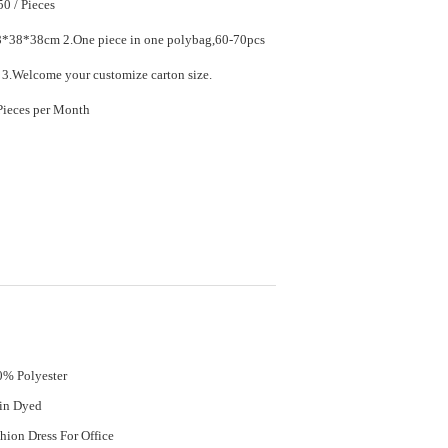
$13.20 - $14.50 / Pieces
ece in one polybag,60-70pcs
in one carton. 3.Welcome your customize carton size.
80000 Piece/Pieces per Month
% Polyester
in Dyed
hion Dress For Office