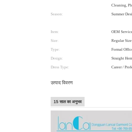
Cleaning, Pl
Season:
Summer Des
Item:
OEM Service
Size:
Regular Size
Type:
Formal Offic
Design:
Straight Hem
Dress Type:
Career / Prof
उत्पाद विवरण
15 साल का अनुभव