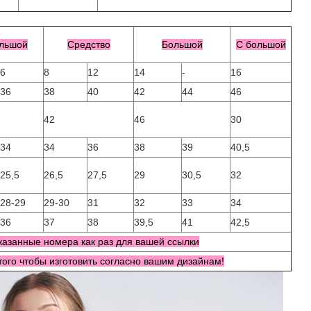
льшой
Средство
Большой
С большой
6
8
12
14
-
16
36
38
40
42
44
46
42
46
30
34
34
36
38
39
40,5
25,5
26,5
27,5
29
30,5
32
28-29
29-30
31
32
33
34
36
37
38
39,5
41
42,5
азанные номера как раз для вашей ссылки
ого чтобы изготовить согласно вашим дизайнам!