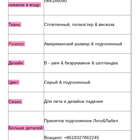
ЛКК185090
никакое в моду:
Ткань:
Сплетенный, полиэстер & вискоза
Размер:
Американский размер & подгонянный
Дизайн:
В - шея & безрукавное & шотландка
Цвет
:
Серый & подгонянный
Для лета и дизайна падения
Сезон:
Принятое подгонянное Лого&Лабел
Больше
деталей:
Вхацапп: +8618327862245