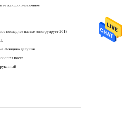
атье женщин незаконное
мое последнее платье конструирует 2018
XL
ма Женщина девушки
ичинная носка
зрукавный