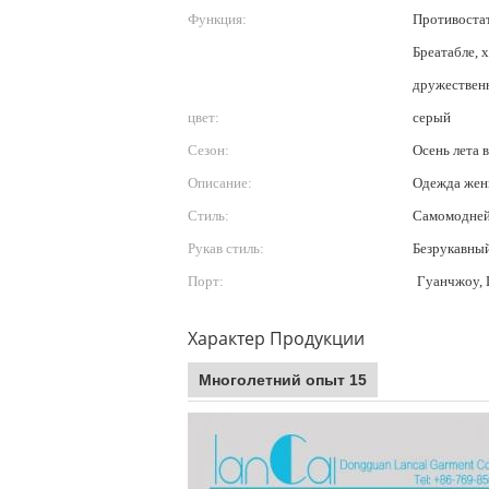
Функция:
Противостат
Бреатабле, 
дружественн
цвет:
серый
Сезон:
Осень лета 
Описание:
Одежда же
Стиль:
Самомодней
Рукав стиль:
Безрукавны
Порт:
Гуанчжоу,
Характер Продукции
Многолетний опыт 15