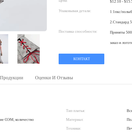
Цена:
Упаковывая детали:
1.1пкс/полыб
Поставка способности:
Приняты 5000
заказ и лого
КОНТАКТ
 Продукции
Оценки И Отзывы
Тип платья:
Вск
ие ОЭМ, количество
Материал:
По
Техники:
Пе