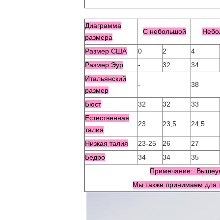
Диаграмма
С небольшой
Небо
размера
Размер США
0
2
4
Размер Эур
-
32
34
Итальянский
-
38
размер
Бюст
32
32
33
Естественная
23
23,5
24,5
талия
Низкая талия
23-25
26
27
Бедро
34
34
35
Примечание: Вышеук
Мы также принимаем для т