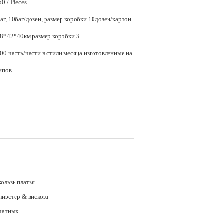
$12.10 - $15.50 / Pieces
аг, 10баг/дозен, размер коробки 10дозен/картон
2.Стандард 58*42*40км размер коробки 3
0 часть/части в стили месяца изготовленные на
типов
ользь платья
лиэстер & вискоза
чатных