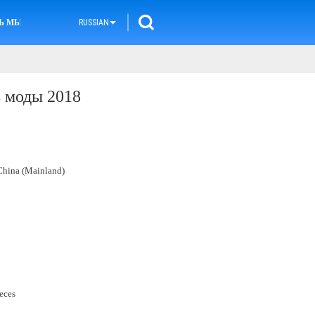
Ь МЫ
RUSSIAN
ь моды 2018
hina (Mainland)
ieces