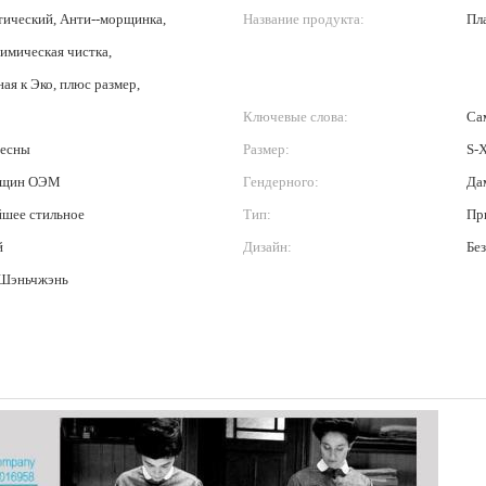
ический, Анти--морщинка,
Название продукта:
Пл
химическая чистка,
ая к Эко, плюс размер,
Ключевые слова:
Са
весны
Размер:
S-
нщин ОЭМ
Гендерного:
Да
шее стильное
Тип:
Пр
й
Дизайн:
Бе
 Шэньчжэнь