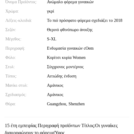
Όνομα Προϊόντος:
Ανώμαλο φόρεμα γυναικών
Χρώμα:
γκρί
Λέξεις-κλειδιά:
Το πιό πρόσφατο φόρεμα σχεδιάζει το 2018
Σεζόν:
Θερινό φθινόπωρο άνοιξης
Μέγεθος:
S-XL
Περιγραφή:
Ενδυμασία γυναικών cOem
Φύλο:
Κορίτσι κυρία Women
Στυλ:
Σύγχρονος μοντέρνος
Τύπος:
Αιτιώδης ένδυση
Μανίκι στυλ:
Αμάνικος
Σχεδιασμός:
Αμάνικος
Θύρα:
Guangzhou, Shenzhen
15 έτη εμπειρίας Περιγραφή προϊόντων Τίτλος:Οι γυναίκες
διαμορφώνουν το φόρεμαΎφος