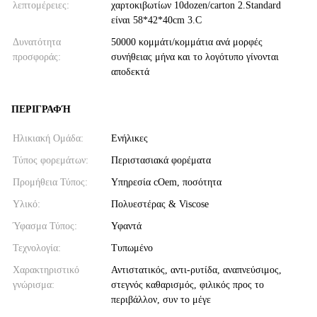
λεπτομέρειες:
χαρτοκιβωτίων 10dozen/carton 2.Standard
είναι 58*42*40cm 3.C
Δυνατότητα
50000 κομμάτι/κομμάτια ανά μορφές
προσφοράς:
συνήθειας μήνα και το λογότυπο γίνονται
αποδεκτά
ΠΕΡΙΓΡΑΦΉ
Ηλικιακή Ομάδα:
Ενήλικες
Τύπος φορεμάτων:
Περιστασιακά φορέματα
Προμήθεια Τύπος:
Υπηρεσία cOem, ποσότητα
Υλικό:
Πολυεστέρας & Viscose
Ύφασμα Τύπος:
Υφαντά
Τεχνολογία:
Τυπωμένο
Χαρακτηριστικό
Αντιστατικός, αντι-ρυτίδα, αναπνεύσιμος,
γνώρισμα:
στεγνός καθαρισμός, φιλικός προς το
περιβάλλον, συν το μέγε