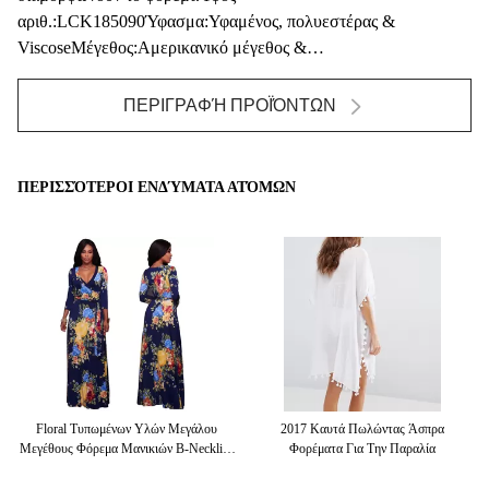
αριθ.:LCK185090Ύφασμα:Υφαμένος, πολυεστέρας &
ViscoseΜέγεθος:Αμερικανικό μέγεθος &
προσαρμοσμένοςΣχέδιο:Β - λαιμός & αμάνικος & ...
ΠΕΡΙΓΡΑΦΉ ΠΡΟΪΌΝΤΩΝ
ΠΕΡΙΣΣΌΤΕΡΟΙ ΕΝΔΎΜΑΤΑ ΑΤΌΜΩΝ
Τα
Floral Τυπωμένων Υλών Μεγάλου
2017 Καυτά Πωλώντας Άσπρα
Κ
ών
Μεγέθους Φόρεμα Μανικιών Β-Neckline
Φορέματα Για Την Παραλία
Ε
Μακρύ Για Τις Γυναίκες