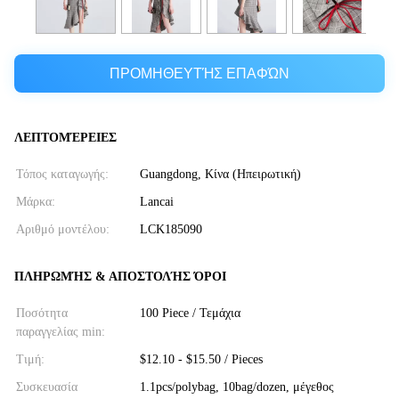
ΠΡΟΜΗΘΕΥΤΉΣ ΕΠΑΦΏΝ
ΛΕΠΤΟΜΈΡΕΙΕΣ
Τόπος καταγωγής:
Guangdong, Κίνα (Ηπειρωτική)
Μάρκα:
Lancai
Αριθμό μοντέλου:
LCK185090
ΠΛΗΡΩΜΉΣ & ΑΠΟΣΤΟΛΉΣ ΌΡΟΙ
Ποσότητα
100 Piece / Τεμάχια
παραγγελίας min:
Τιμή:
$12.10 - $15.50 / Pieces
Συσκευασία
1.1pcs/polybag, 10bag/dozen, μέγεθος