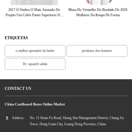
a
2017 O Ombro O Mais Atrasado Do
Blusa Do Vermelho Do Bordado De 2018
O
017
Projeto Um Cobre Partes Superiores Das
Mulheres Da Roupa De Forma
No
Senhoras Da Luva Da Folha De Prova
Do Plissado Do Gargantilha-Pescoço
ETIQUETAS
o melhor ajustador da barba
produtos dos homens
Dr. squatch sabão
CONTACT US
China Cardboard Boxes Online Market
Address:
No. 11 Huan Fu Road, Shang Sha Management District, Chang An
Town, Dong Guan City, Guang Dong Province, China