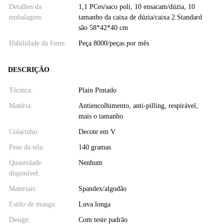
Detalhes da
1,1 PCes/saco poli, 10 ensacam/dúzia, 10
embalagem:
tamanho da caixa de dúzia/caixa 2.Standard
são 58*42*40 cm
Habilidade da fonte:
Peça 8000/peças por mês
DESCRIÇÃO
Técnica:
Plain Pintado
Matéria:
Antiencolhimento, anti-pilling, respirável,
mais o tamanho
Colarinho:
Decote em V
Peso da tela:
140 gramas
Quantidade
Nenhum
disponível:
Materiais:
Spandex/algodão
Estilo de manga:
Luva longa
Design:
Com teste padrão