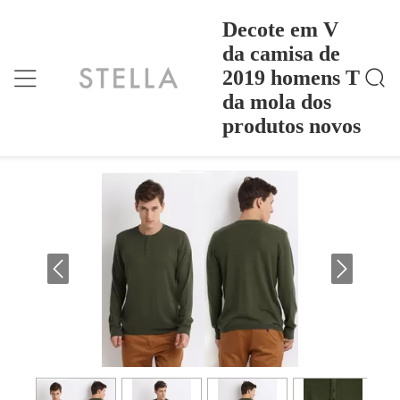
Decote em V
da camisa de
2019 homens T
Decote Em V Da Camisa De 2019 Homens T Da Mol
Casa
>
Products
>
A Dos Produtos Novos
da mola dos
Decote em V da camisa de 2019 homens
produtos novos
T da mola dos produtos novos