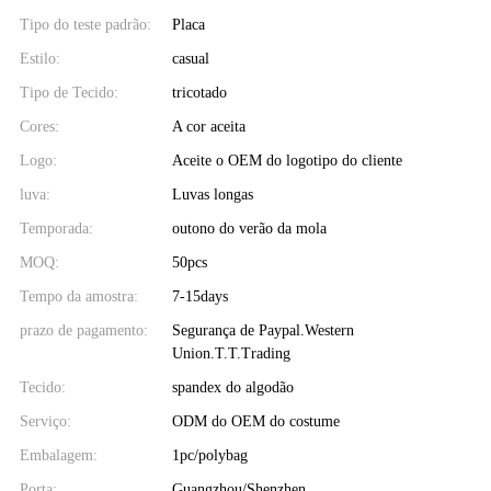
Tipo do teste padrão:
Placa
Estilo:
casual
Tipo de Tecido:
tricotado
Cores:
A cor aceita
Logo:
Aceite o OEM do logotipo do cliente
luva:
Luvas longas
Temporada:
outono do verão da mola
MOQ:
50pcs
Tempo da amostra:
7-15days
prazo de pagamento:
Segurança de Paypal.Western
Union.T.T.Trading
Tecido:
spandex do algodão
Serviço:
ODM do OEM do costume
Embalagem:
1pc/polybag
Porta:
Guangzhou/Shenzhen