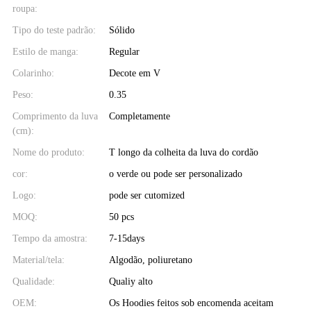
roupa:
Tipo do teste padrão:
Sólido
Estilo de manga:
Regular
Colarinho:
Decote em V
Peso:
0.35
Comprimento da luva
Completamente
(cm):
Nome do produto:
T longo da colheita da luva do cordão
cor:
o verde ou pode ser personalizado
Logo:
pode ser cutomized
MOQ:
50 pcs
Tempo da amostra:
7-15days
Material/tela:
Algodão, poliuretano
Qualidade:
Qualiy alto
OEM:
Os Hoodies feitos sob encomenda aceitam