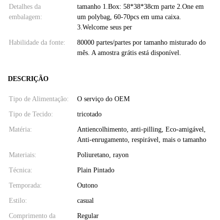
Detalhes da
tamanho 1.Box: 58*38*38cm parte 2.One em
embalagem:
um polybag, 60-70pcs em uma caixa.
3.Welcome seus per
Habilidade da fonte:
80000 partes/partes por tamanho misturado do
mês. A amostra grátis está disponível.
DESCRIÇÃO
Tipo de Alimentação:
O serviço do OEM
Tipo de Tecido:
tricotado
Matéria:
Antiencolhimento, anti-pilling, Eco-amigável,
Anti-enrugamento, respirável, mais o tamanho
Materiais:
Poliuretano, rayon
Técnica:
Plain Pintado
Temporada:
Outono
Estilo:
casual
Comprimento da
Regular