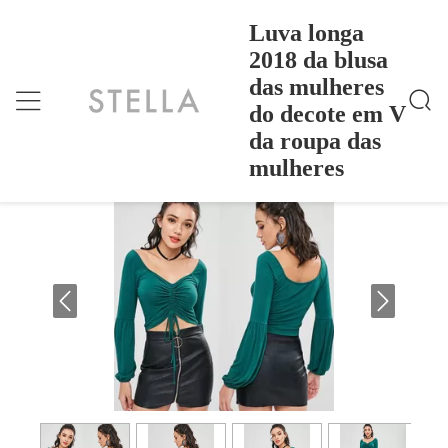
Luva longa
2018 da blusa
das mulheres
Luva Longa 2018 Da Blusa Das Mulheres Do Decote
Casa
>
Products
>
Em V Da Roupa Das Mulheres
do decote em V
Luva longa 2018 da blusa das mulheres
da roupa das
do decote em V da roupa das mulheres
mulheres