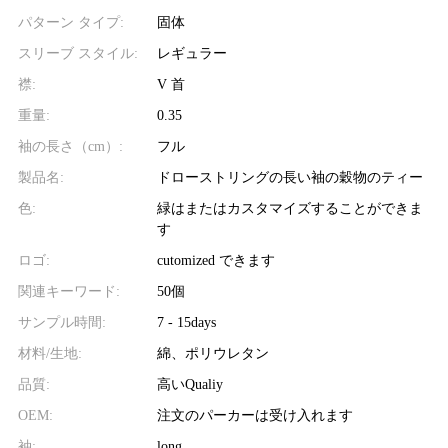
パターン タイプ:
固体
スリーブ スタイル:
レギュラー
襟:
V 首
重量:
0.35
袖の長さ（cm）:
フル
製品名:
ドローストリングの長い袖の穀物のティー
色:
緑はまたはカスタマイズすることができま
す
ロゴ:
cutomized できます
関連キーワード:
50個
サンプル時間:
7 - 15days
材料/生地:
綿、ポリウレタン
品質:
高いQualiy
OEM:
注文のパーカーは受け入れます
袖:
long