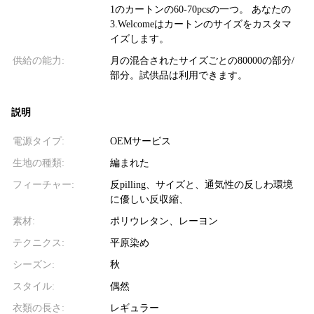
1のカートンの60-70pcsの一つ。 あなたの
3.Welcomeはカートンのサイズをカスタマ
イズします。
供給の能力:
月の混合されたサイズごとの80000の部分/
部分。試供品は利用できます。
説明
電源タイプ:
OEMサービス
生地の種類:
編まれた
フィーチャー:
反pilling、サイズと、通気性の反しわ環境
に優しい反収縮、
素材:
ポリウレタン、レーヨン
テクニクス:
平原染め
シーズン:
秋
スタイル:
偶然
衣類の長さ:
レギュラー