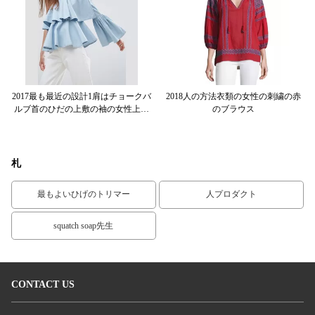
の
2017最も最近の設計1肩はチョークバ
2018人の方法衣類の女性の刺繍の赤
2
ed
ルブ首のひだの上敷の袖の女性上を
のブラウス
の
越えます
札
最もよいひげのトリマー
人プロダクト
squatch soap先生
CONTACT US