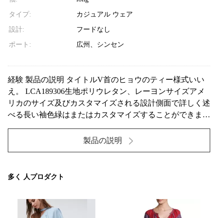
タイプ:
カジュアル ウェア
設計:
フードなし
ポート:
広州、シンセン
経験 製品の説明 タイトルV首のヒョウのティー様式いい
え。 LCA189306生地ポリウレタン、レーヨンサイズアメ
リカのサイズ及びカスタマイズされる設計側面で詳しく述
べる長い袖色緑はまたはカスタマイズすることができます
より多くの細部ロゴは利用できます サイズの図表X小さい
小さい媒体大きいX大きい米国のサイズ024681214-16Eurの
製品の説明
サイズ-3234363840424446イタリアのサイズ-38424650バ
ス...
多く 人プロダクト