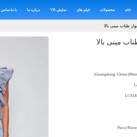
خانه
محصولات
فیلم های
نمایش VR
درباره ما
با ما تماس ب
Guangdong, China (Main
L
LCS18