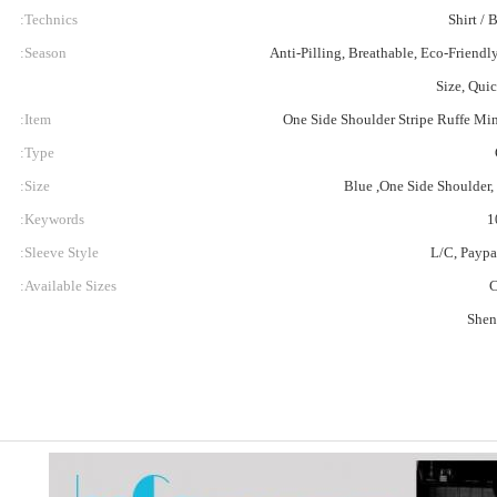
Technics:
Shirt / 
Season:
Anti-Pilling, Breathable, Eco-Friendly
Size, Qui
Item:
One Side Shoulder Stripe Ruffe Mi
Type:
Size:
Blue ,One Side Shoulder,
Keywords:
1
Sleeve Style:
L/C, Paypa
Available Sizes:
C
Shen