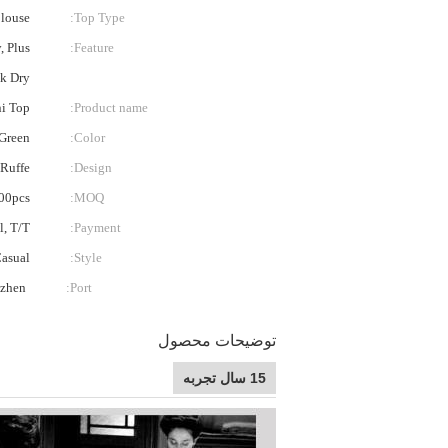
Blouse
Top Type:
, Plus
Feature:
ck Dry
ni Top
Product name:
Green
Color:
 Ruffe
Design:
00pcs
MOQ:
l, T/T
Payment:
asual
Style:
zhen
Port:
توضیحات محصول
15 سال تجربه