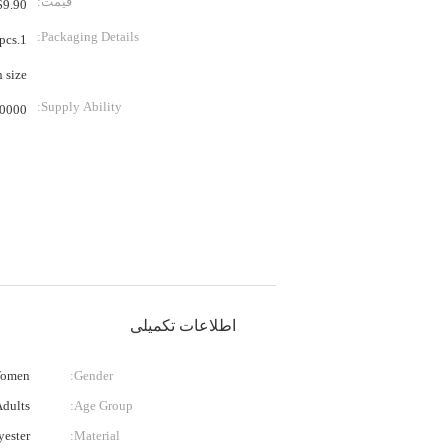
قیمت:
.90 - $11.90 / Pieces
Packaging Details:
n size.
Supply Ability:
Piece/Pieces per Month
اطلاعات تکمیلی
omen
Gender:
Adults
Age Group:
yester
Material: