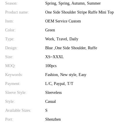
Season:
Spring, Spring, Autumn, Summer
Product name:
One Side Shoulder Stripe Ruffe Mini Top
Item:
OEM Service Custom
Color:
Green
Type:
Work, Travel, Daily
Design:
Blue ,One Side Shoulder, Ruffe
Size:
XS~XXXL
MOQ:
100pcs
Keywords:
Fashion, New style, Easy
Payment:
L/C, Paypal, T/T
Sleeve Style:
Sleeveless
Style:
Casual
Available Sizes:
S
Port:
Shenzhen