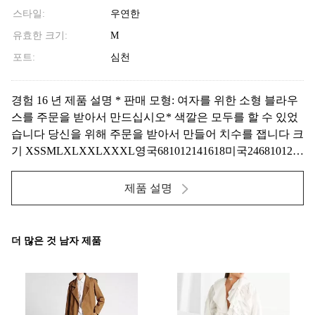
스타일:
우연한
유효한 크기:
M
포트:
심천
경험 16 년 제품 설명 * 판매 모형: 여자를 위한 소형 블라우
스를 주문을 받아서 만드십시오* 색깔은 모두를 할 수 있었
습니다 당신을 위해 주문을 받아서 만들어 치수를 잽니다 크
기 XSSMLXLXXLXXXL영국681012141618미국2468101214
공급 유형OEW/ODM제품 유형여자 블라우스직물길쌈하는
특징수용성 환경 친화적인, 다른 사람MOQ300 조각 각 색깔
제품 설명
상표당...
더 많은 것 남자 제품