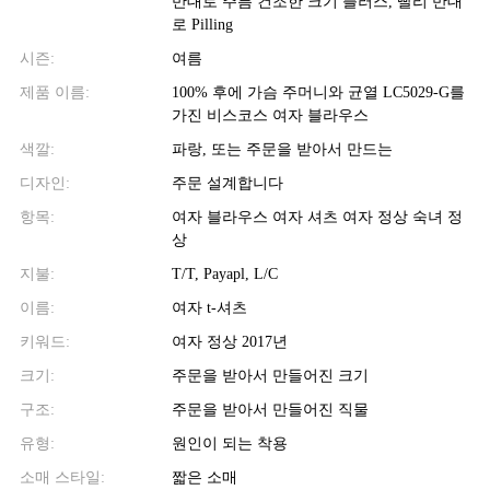
반대로 주름 건조한 크기 플러스, 빨리 반대
로 Pilling
시즌:
여름
제품 이름:
100% 후에 가슴 주머니와 균열 LC5029-G를
가진 비스코스 여자 블라우스
색깔:
파랑, 또는 주문을 받아서 만드는
디자인:
주문 설계합니다
항목:
여자 블라우스 여자 셔츠 여자 정상 숙녀 정
상
지불:
T/T, Payapl, L/C
이름:
여자 t-셔츠
키워드:
여자 정상 2017년
크기:
주문을 받아서 만들어진 크기
구조:
주문을 받아서 만들어진 직물
유형:
원인이 되는 착용
소매 스타일:
짧은 소매