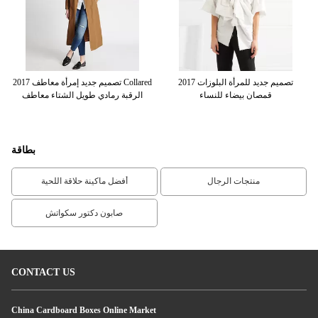
2017 تصميم جديد للمرأة البلوزات
2017 تصميم جديد إمرأة معاطف Collared
ة
قمصان بيضاء للنساء
الرقبة رمادي طويل الشتاء معاطف
بطاقة
منتجات الرجال
أفضل ماكينة حلاقة اللحية
صابون دكتور سكواتش
CONTACT US
China Cardboard Boxes Online Market