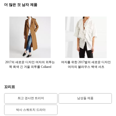
더 많은 것 남자 제품
 블
2017의 새로운 디자인 여자의 외투는
여자를 위한 2017벌의 새로운 디자인
여
목 회색 긴 겨울 외투를 Collared
여자의 블라우스 백색 셔츠
A
꼬리표
최고 경사면 트리머
남성들 제품
박사 스쿼트치 드라마