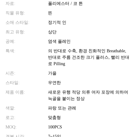
자료:
폴리에스터 / 코 튼
직물 유형:
뜬
소매 스타일:
정기적 인
최고 유형:
상단
공예:
염색 플레인
특색:
의 반대로 수축, 환경 친화적인 Breathable,
반대로 주름 건조한 크기 플러스, 빨리 반대
로 Pilling
시즌:
가을
스타일:
우연한
제품 이름:
새로운 유행 적당 의류 여자 포장에 의하여
늑골을 붙이는 정상
색깔:
파랑 또는 관례
로고:
맞춤형
MOQ:
100PCS
견본 시간:
7~15일