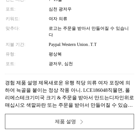
포트:
심천 광저우
키워드:
여자 의류
맞추다:
로고는 주문을 받아서 만들어질 수 있습니
다
지불 기간:
Paypal.Western Union..T.T
유형:
평상복
포트:
광저우, 심천
경험 제품 설명 제목새로운 유행 적당 의류 여자 포장에 의
하여 늑골을 붙이는 정상 작풍 아니. LCE186048직물면, 폴
리에스테크기미국 크기 & 주문을 받아서 만드는디자인위로
매십시오 색깔파란 또는 주문을 받아서 만들어질 수 있습니
다세부사항 더로고는 주문을 받아서 만들어질 수 있습니다
새로운 유행 적당 의류 여자 포장에 의하여 늑골을 붙이는
제품 설명
정상 새로운 유행 적당 의류 여...