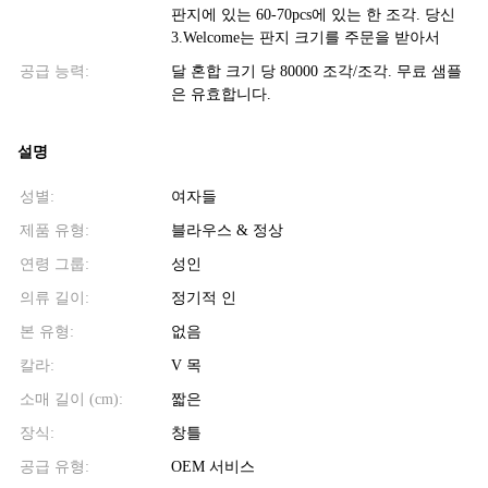
판지에 있는 60-70pcs에 있는 한 조각. 당신
3.Welcome는 판지 크기를 주문을 받아서
공급 능력:
달 혼합 크기 당 80000 조각/조각. 무료 샘플
은 유효합니다.
설명
성별:
여자들
제품 유형:
블라우스 & 정상
연령 그룹:
성인
의류 길이:
정기적 인
본 유형:
없음
칼라:
V 목
소매 길이 (cm):
짧은
장식:
창틀
공급 유형:
OEM 서비스