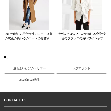
の赤
2017の新しい設計女性のコートは首
女性のための2017枚の新しい設計女
サ
の灰色の長い冬のコートの襟首をつ
性のブラウスの白いワイシャツ
A
かみました
札
最もよいひげのトリマー
人プロダクト
squatch soap先生
CONTACT US