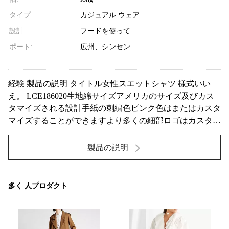
タイプ:
カジュアル ウェア
設計:
フードを使って
ポート:
広州、シンセン
経験 製品の説明 タイトル女性スエットシャツ 様式いい
え。 LCE186020生地綿サイズアメリカのサイズ及びカス
タマイズされる設計手紙の刺繍色ピンク色はまたはカスタ
マイズすることができますより多くの細部ロゴはカスタマ
イズすることができます サイズの図表X小さい小さい媒体
大きいX大きい米国のサイズ024681214-16Eurのサイ
製品の説明
ズ-3234363840424446イタリアのサイズ-38424650バス...
多く 人プロダクト