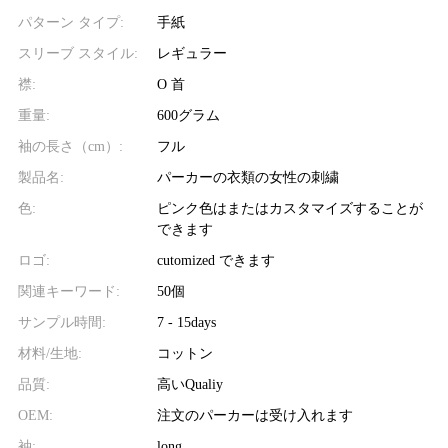
パターン タイプ:
手紙
スリーブ スタイル:
レギュラー
襟:
O 首
重量:
600グラム
袖の長さ（cm）:
フル
製品名:
パーカーの衣類の女性の刺繍
色:
ピンク色はまたはカスタマイズすることが
できます
ロゴ:
cutomized できます
関連キーワード:
50個
サンプル時間:
7 - 15days
材料/生地:
コットン
品質:
高いQualiy
OEM:
注文のパーカーは受け入れます
袖:
long