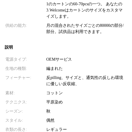
1のカートンの60-70pcsの一つ。 あなたの
3.Welcomeはカートンのサイズをカスタマ
イズします。
供給の能力:
月の混合されたサイズごとの80000の部分/
部分。試供品は利用できます。
説明
電源タイプ:
OEMサービス
生地の種類:
編まれた
フィーチャー:
反pilling、サイズと、通気性の反しわ環境
に優しい反収縮、
素材:
コットン
テクニクス:
平原染め
シーズン:
秋
スタイル:
偶然
衣類の長さ:
レギュラー