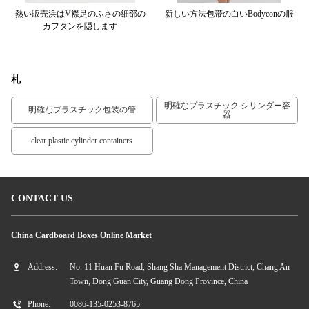
白の
熱い販売浜はv襟足のふさの細部の
新しい方法包帯の白いbodyconの服
マ
カフタンを隠します
札
明確なプラスチック シリンダー容
明確なプラスチック包装の管
器
clear plastic cylinder containers
CONTACT US
China Cardboard Boxes Online Market
Address:
No. 11 Huan Fu Road, Shang Sha Management District, Chang An
Town, Dong Guan City, Guang Dong Province, China
Phone:
0086-135-0253-8765