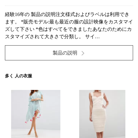
経験16年の 製品の説明注文様式およびラベルは利用でき
ます。 *販売モデル:最も最近の服の設計映像をカスタマイ
ズして下さい *色はすべてをできましたあなたのためにカ
スタマイズされて大きさで分類し。 サイ
ズ:XSSMLXLXXLXXXL イギリス681012141618 米国
2468101214 供給のタイプ: OEM/ODM 製品タイプ: 女性は
製品の説明
プロムのイブニング・ドレスを印刷しました 材料: ポリエ
ステル 特徴: ...
多く 人の衣服