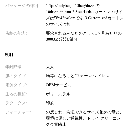
パッケージの詳細:
1.1pcs/polybag、10bag/dozenの
10dozen/carton 2.Standardのカートンのサイ
ズは58*42*40cmです 3.Customizedカートン
のサイズは利
供給の能力:
要求されるあなたのとして1ヶ月あたりの
80000の部分/部分
説明
年齢階級:
大人
服のタイプ:
均等になること/フォーマル ドレス
電源タイプ:
OEMサービス
生地の種類:
ポリエステル
テクニクス:
印刷
フィーチャー:
の反しわ、洗濯できるサイズ花嫁の母と、
環境に優しい通気性、ドライ クリーニン
グ帯電防止