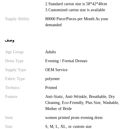
2.Standard carton size is 58*42*40cm
3.Customized carton size is available
Supply Ability:
80000 Piece/Pieces per Month As your
demanded
وصف
Age Group:
Adults
Dress Type:
Evening / Formal Dresses
Supply Type:
OEM Service
Fabric Type:
polyester
Technics:
Printed
Feature:
Anti-Static, Anti-Wrinkle, Breathable, Dry
Cleaning, Eco-Friendly, Plus Size, Washable,
Mother of Bride
Item:
women printed prom evening dress
Size:
S, M, L, XL, or custom size