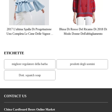
ivo
2017 L'ultima Spalla Di Progettazione
Blusa Di Rosso Del Ricamo Di 2018 Di
I
ica
Uno Completa Le Cime Delle Signore
Modo Donne Dell'abbigliamento
Pro
Della Manica Della Sovrapposizione
C
Dell'increspatura Del Girocollo-Collo
ETICHETTE
migliore regolatore della barba
prodotti degli uomini
Dott. squatch soap
CONTACT US
China Cardboard Boxes Online Market