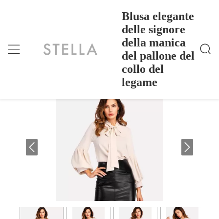
Blusa elegante
delle signore
della manica
Blusa Elegante Delle Signore Della Manica Del Pallo
Casa
>
Products
>
Ne Del Collo Del Legame
del pallone del
Blusa elegante delle signore della
collo del
manica del pallone del collo del legame
legame