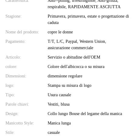
Caratteristica:
Anti--pilling, irrestringibile, Anti-grinza,
respirabile, RAPIDAMENTE ASCIUTTA
Stagione:
Primavera, primavera, estate o progettazione di
caduta
Nome del prodotto:
copre le donne
Pagamento:
T/T, L/C, Paypal, Western Union,
assicurazione commerciale
Articolo:
Servizio o abitudine dell'OEM
colore:
Colore dell'albicocca o su misura
Dimensioni:
dimensione regolare
logo:
Stampa su misura di logo
Tipo:
Usura causale
Parole chiavi:
Vestiti, blusa
Design:
Collo lungo Bouse del legame della manica
Manicotto Style:
Manica lunga
Stile:
casuale