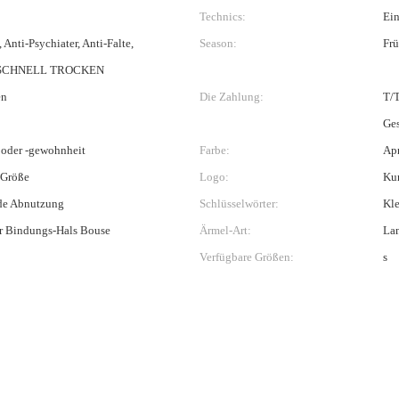
Technics:
Ein
, Anti-Psychiater, Anti-Falte,
Season:
Frü
, SCHNELL TROCKEN
en
Die Zahlung:
T/T
Ges
 oder -gewohnheit
Farbe:
Apr
 Größe
Logo:
Ku
de Abnutzung
Schlüsselwörter:
Kle
r Bindungs-Hals Bouse
Ärmel-Art:
La
Verfügbare Größen:
s