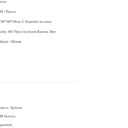
ieces
$13.30 - $14.80 / Pieces
m 2. Einteiler in einer
Mehrzwecktasche, 60-70pcs in einem Karton. Ihre
Stück / Monat
sen u. Spitzen
M Service
sponnen