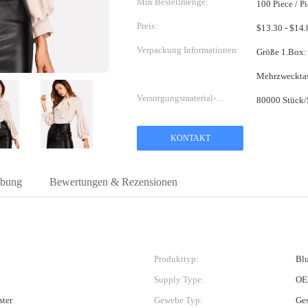
Min Bestellmenge:
100 Piece / P
Preis:
Verpackung Informationen:
Größe 1.Box: 58*38*38c
Versorgungsmaterial-
80000 Stück/
Fähigkeit:
KONTAKT
ibung
Bewertungen & Rezensionen
Produkttyp:
Blu
Supply Type:
OE
ster
Gewebe Typ:
Ge