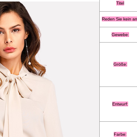
Titel
Reden Sie kein an
Gewebe:
Größe:
Entwurf:
Farbe
: