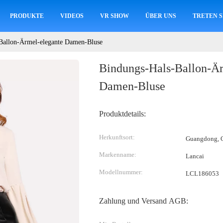
PRODUKTE
VIDEOS
VR SHOW
ÜBER UNS
TRETEN S
Ballon-Ärmel-elegante Damen-Bluse
Bindungs-Hals-Ballon-Är
Damen-Bluse
Produktdetails:
Herkunftsort:
Guangdong, C
Markenname:
Lancai
Modellnummer:
LCL186053
Zahlung und Versand AGB: