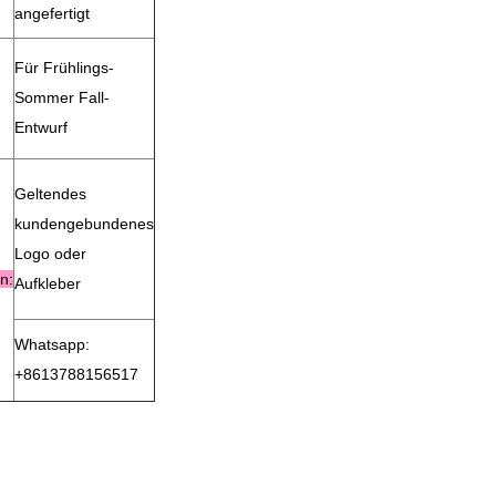
angefertigt
Für Frühlings-
Sommer Fall-
Entwurf
Geltendes
kundengebundenes
Logo oder
n:
Aufkleber
Whatsapp:
+8613788156517