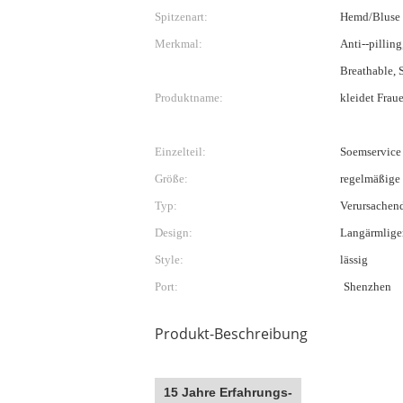
Spitzenart:
Hemd/Bluse
Merkmal:
Anti--pilling
Breathable
Produktname:
kleidet Frau
Einzelteil:
Soemservice
Größe:
regelmäßige
Typ:
Verursachen
Design:
Langärmlige
Style:
lässig
Port:
Shenzhen
Produkt-Beschreibung
15 Jahre Erfahrungs-