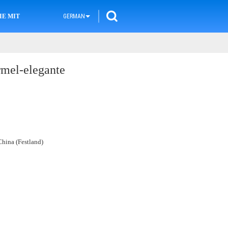
IE MIT UNS IN VERBINDUNG
GERMAN
mel-elegante
hina (Festland)