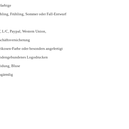
farbige
hling, Frühling, Sommer oder Fall-Entwurf
, L/C, Paypal, Western Union,
chäftsversicherung
ikosen-Farbe oder besonders angefertigt
ndengebundenes Logodrucken
idung, Bluse
ngärmlig