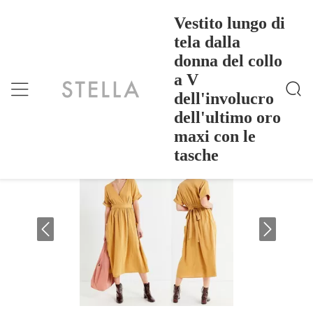
Vestito lungo di
tela dalla
donna del collo
Vestito Lungo Di Tela Dalla Donna Del Collo A V D
Casa
>
Products
>
Ell'involucro Dell'ultimo Oro Maxi Con Le Tasche
a V
Vestito lungo di tela dalla donna del
dell'involucro
collo a V dell'involucro dell'ultimo oro
dell'ultimo oro
maxi con le tasche
maxi con le
tasche