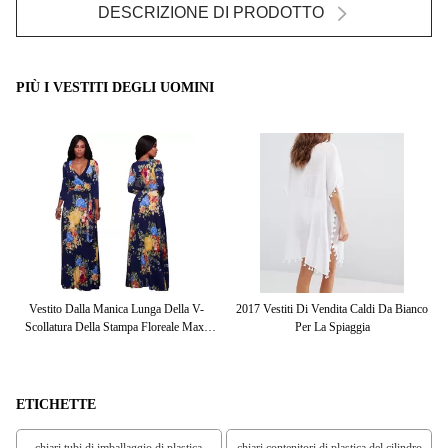
DESCRIZIONE DI PRODOTTO
PIÙ I VESTITI DEGLI UOMINI
la
Vestito Dalla Manica Lunga Della V-
2017 Vestiti Di Vendita Caldi Da Bianco
La
i
Scollatura Della Stampa Floreale Maxi
Per La Spiaggia
I
Per Le Donne
ETICHETTE