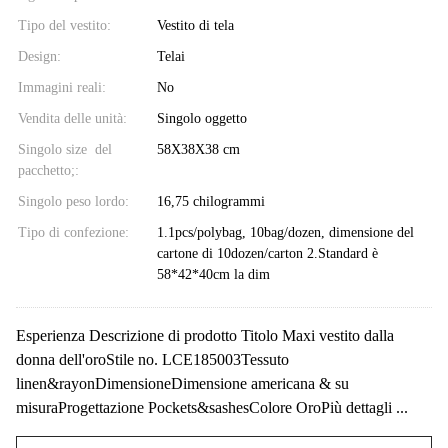
Tipo del vestito:
Vestito di tela
Design:
Telai
Immagini reali:
No
Vendita delle unità:
Singolo oggetto
Singolo size del
58X38X38 cm
pacchetto;:
Singolo peso lordo:
16,75 chilogrammi
Tipo di confezione:
1.1pcs/polybag, 10bag/dozen, dimensione del
cartone di 10dozen/carton 2.Standard è
58*42*40cm la dim
Esperienza Descrizione di prodotto Titolo Maxi vestito dalla
donna dell'oroStile no. LCE185003Tessuto
linen&rayonDimensioneDimensione americana & su
misuraProgettazione Pockets&sashesColore OroPiù dettagli ...