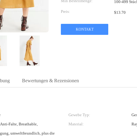
Min Bestellmenge:
100-499 Stüc
Preis:
$13.70
KONTAKT
ibung
Bewertungen & Rezensionen
e
Gewebe Typ:
Ge
 Anti-Falte, Breathable,
Material:
Ra
gung, umweltfreundlich, plus die