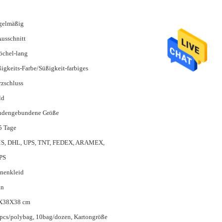
gelmäßig
usschnitt
öchel-lang
igkeits-Farbe/Süßigkeit-farbiges
zschluss
ld
ndengebundene Größe
5 Tage
S, DHL, UPS, TNT, FEDEX, ARAMEX,
PS
nenkleid
in
X38X38 cm
pcs/polybag, 10bag/dozen, Kartongröße