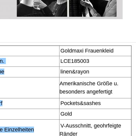
Goldmaxi Frauenkleid
in.
LCE185003
be
linen&rayon
Amerikanische Größe u.
besonders angefertigt
f
Pockets&sashes
Gold
V-Ausschnitt, geohrfeigte
e Einzelheiten
Ränder