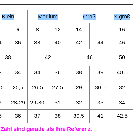
Klein
Medium
Groß
X groß
6
8
12
14
-
16
4
36
38
40
42
44
46
38
42
46
50
3
34
34
36
38
39
40,5
,5
25,5
26,5
27,5
29
30,5
32
7
28-29
29-30
31
32
33
34
5
36
37
38
39,5
41
42,5
ahl sind gerade als Ihre Referenz.