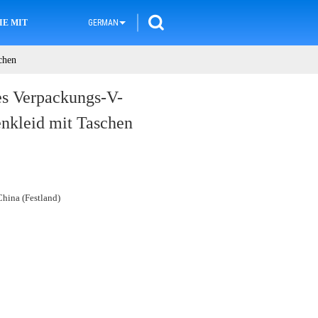
IE MIT UNS IN VERBINDUNG
GERMAN
chen
es Verpackungs-V-
enkleid mit Taschen
hina (Festland)