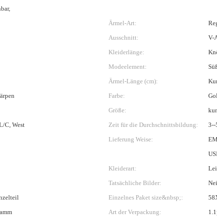
bar,
Ärmel-Art:
Re
Ausschnitt:
V-A
Kleiderlänge:
Kn
Modeelement:
Süß
Ärmel-Länge (cm):
Kur
härpen
Farbe:
Go
Größe:
ku
 L/C, West
Zeit für die Durchschnittsbildung:
3--
Lieferung Weise:
EM
US
Kleiderart:
Lei
Tatsächliche Bilder:
Ne
nzelteil
Einzelnes Paket size&nbsp;:
58
ramm
Art der Verpackung:
1.1