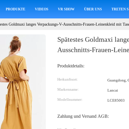
PRODUKTE
VIDEOS
VR SHOW
ÜBER UNS
TRETEN S
estes Goldmaxi langes Verpackungs-V-Ausschnitts-Frauen-Leinenkleid mit Tas
Spätestes Goldmaxi lang
Ausschnitts-Frauen-Lein
Produktdetails:
Herkunftsort:
Guangdong, C
Markenname:
Lancai
Modellnummer:
LCE85003
Zahlung und Versand AGB: