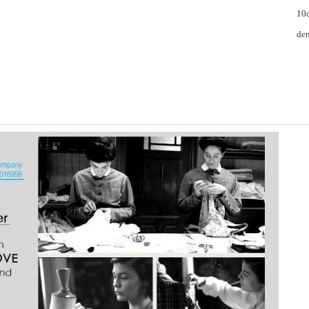
10d
den