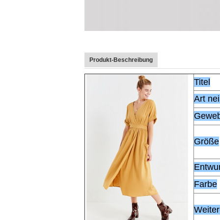
Produkt-Beschreibung
Titel
Art ne
Gewe
Größe
Entwur
Farbe
Weiter