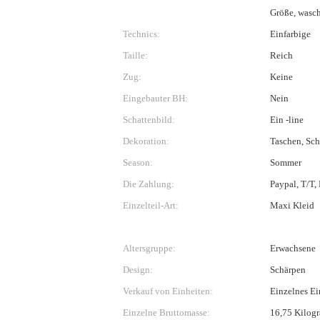
Größe, wasch
Technics:
Einfarbige
Taille:
Reich
Zug:
Keine
Eingebauter BH:
Nein
Schattenbild:
Ein -line
Dekoration:
Taschen, Sc
Season:
Sommer
Die Zahlung:
Paypal, T/T,
Einzelteil-Art:
Maxi Kleid
Altersgruppe:
Erwachsene
Design:
Schärpen
Verkauf von Einheiten:
Einzelnes Ei
Einzelne Bruttomasse:
16,75 Kilog