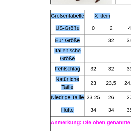
Größentabelle
X klein
US-Größe
0
2
4
Eur-Größe
-
32
3
Italienische
-
Größe
Fehlschlag
32
32
3
Natürliche
23
23,5
24
Taille
Niedrige Taille
23-25
26
2
Hüfte
34
34
3
Anmerkung: Die oben genannte Z