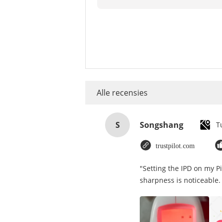
Alle recensies
S
Songshang
T
trustpilot.com
"Setting the IPD on my P
sharpness is noticeable.