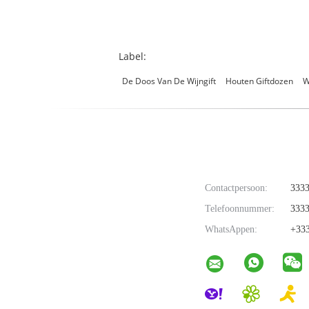
Label:
De Doos Van De Wijngift
Houten Giftdozen
W
Contactpersoon:
333
Telefoonnummer:
333
WhatsAppen:
+33