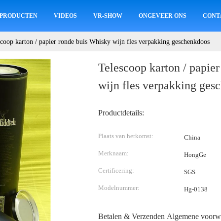
PRODUCTEN
VIDEOS
VR-SHOW
ONGEVEER ONS
CONT
scoop karton / papier ronde buis Whisky wijn fles verpakking geschenkdoos
Telescoop karton / papie
wijn fles verpakking ges
Productdetails:
Plaats van herkomst:
China
Merknaam:
HongGe
Certificering:
SGS
Modelnummer:
Hg-0138
Betalen & Verzenden Algemene voorw