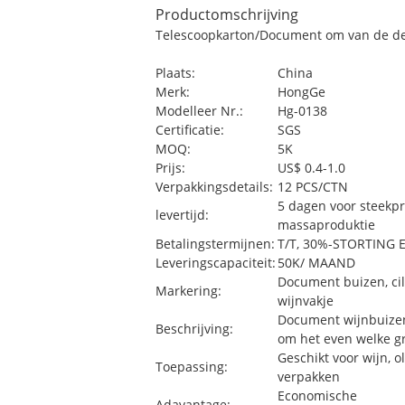
Productomschrijving
Telescoopkarton/Document om van de de 
Plaats:
China
Merk:
HongGe
Modelleer Nr.:
Hg-0138
Certificatie:
SGS
MOQ:
5K
Prijs:
US$ 0.4-1.0
Verpakkingsdetails:
12 PCS/CTN
5 dagen voor steekp
levertijd:
massaproduktie
Betalingstermijnen:
T/T, 30%-STORTING
Leveringscapaciteit:
50K/ MAAND
Document buizen, ci
Markering:
wijnvakje
Document wijnbuizen
Beschrijving:
om het even welke g
Geschikt voor wijn, ol
Toepassing:
verpakken
Economische
Adavantage: