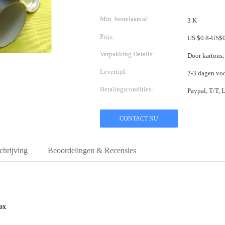
Min. bestelaantal:
3 K
Prijs:
US $0.8-US$
Verpakking Details:
Door kartons,
Levertijd:
2-3 dagen voo
Betalingscondities:
Paypal, T/T, 
CONTACT NU
hrijving
Beoordelingen & Recensies
ox