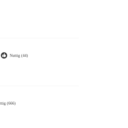
Nuttig (44)
ttig (666)