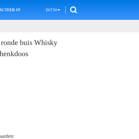
ACTEER ONS
DUTCH
r ronde buis Whisky
chenkdoos
aarden: