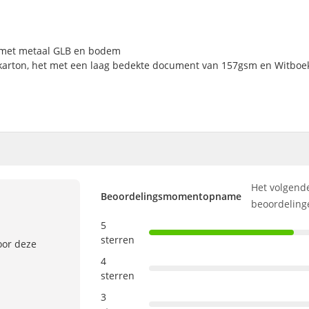
met metaal GLB en bodem
karton, het met een laag bedekte document van 157gsm en Witboe
Het volgende
Beoordelingsmomentopname
beoordeling
5
sterren
oor deze
4
sterren
3