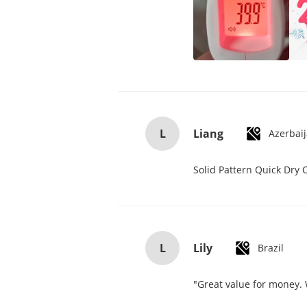
L
Liang
Azerbai
Solid Pattern Quick Dry
L
Lily
Brazil
"Great value for money. W