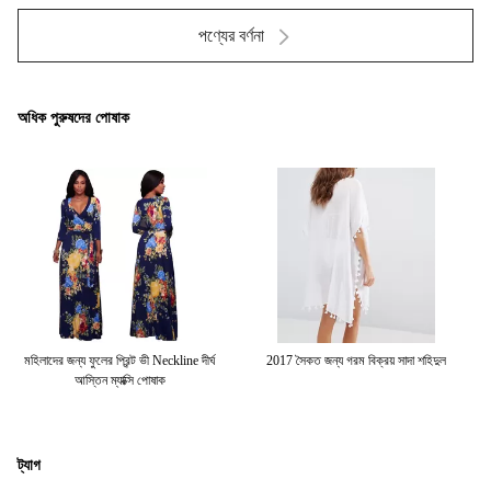
পণ্যের বর্ণনা
অধিক পুরুষদের পোষাক
গরম বিক্রয় সৈকত আবরণ আপ V-Neckline
নতুন ফ্যাশন ব্যান্ডেজ সাদা Bodycon পোষাক
ম্য
Tassel বিস্তারিত কাফ্টন
ট্যাগ