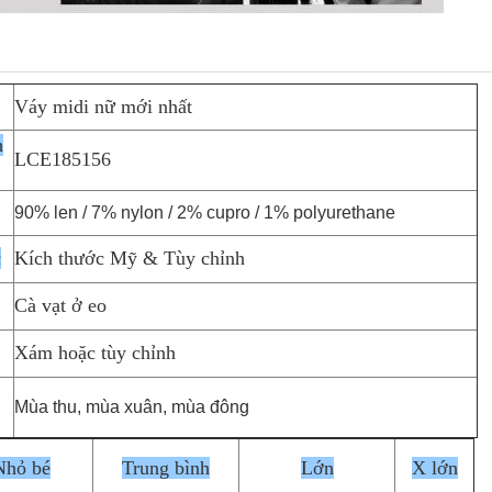
Váy midi nữ mới nhất
h
LCE185156
90% len / 7% nylon / 2% cupro / 1% polyurethane
c
Kích thước Mỹ & Tùy chỉnh
Cà vạt ở eo
Xám hoặc tùy chỉnh
Mùa thu, mùa xuân, mùa đông
Nhỏ bé
Trung bình
Lớn
X lớn