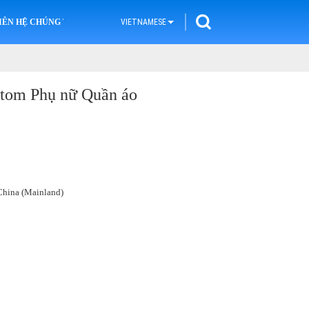
IÊN HỆ CHÚNG TÔI
VIETNAMESE
stom Phụ nữ Quần áo
hina (Mainland)