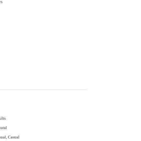
es
lts
ural
ual, Casual