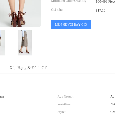
Minimum Order Quantity:
100-499 Piec
Giá bán:
$17.10
LIÊN HỆ VỚI BÂY GIỜ
Xếp Hạng & Đánh Giá
man
Age Group:
Adu
Waistline:
Nat
Style:
Cas