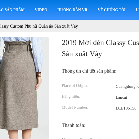
ÁC SẢN PHẨM
VIDEO
HƯỚNG DẪN VR
VỀ CHÚNG TÔI
L
lassy Custom Phụ nữ Quần áo Sản xuất Váy
2019 Mới đến Classy Cu
Sản xuất Váy
Thông tin chi tiết sản phẩm:
Place of Origin:
Guangdong, C
Hàng hiệu:
Lancai
Model Number:
LCE185156
Thanh toán: