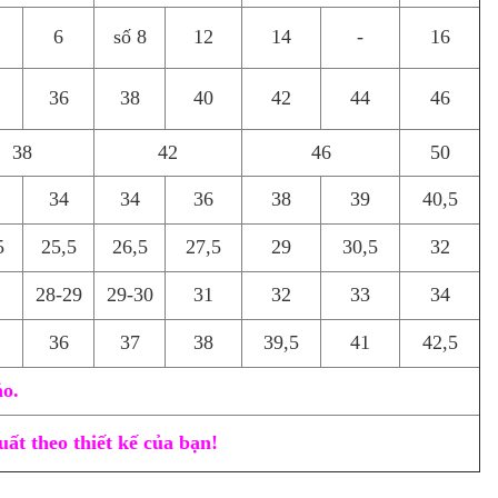
6
số 8
12
14
-
16
36
38
40
42
44
46
38
42
46
50
34
34
36
38
39
40,5
5
25,5
26,5
27,5
29
30,5
32
28-29
29-30
31
32
33
34
36
37
38
39,5
41
42,5
ảo.
ất theo thiết kế của bạn!