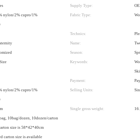
es
Supply Type:
OE
% nylon/2% cupro/1%
Fabric Type:
Wo
e
Technics:
Ple
aternity
Name:
Twe
tomized
Season:
Spr
Size
Keywords:
Wo
Ski
Payment:
Pay
% nylon/2% cupro/1%
Selling Units:
Sin
e
cm
Single gross weight:
16.
bag, 10bag/dozen, 10dozen/carton
carton size is 58*42*40cm
 carton size is available