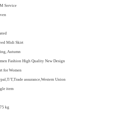
M Service
ven
ated
ed Midi Skirt
ing, Autumn
men Fashion High Quality New Design
rt for Women
pal,T/T,Trade assurance,Western Union
gle item
75 kg