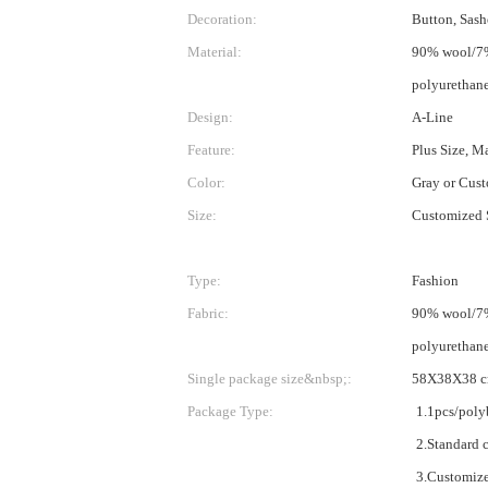
Decoration:
Button, Sash
Material:
90% wool/7
polyurethan
Design:
A-Line
Feature:
Plus Size, M
Color:
Gray or Cus
Size:
Customized 
Type:
Fashion
Fabric:
90% wool/7
polyurethan
Single package size&nbsp;:
58X38X38 
Package Type:
1.1pcs/poly
2.Standard 
3.Customized