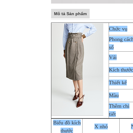
Mô tả Sản phẩm
Chức vụ
Phong các
số
Vải
Kích thướ
Thiết kế
Màu
Thêm chi
tiết
Biểu đồ kích
X nhỏ
thước