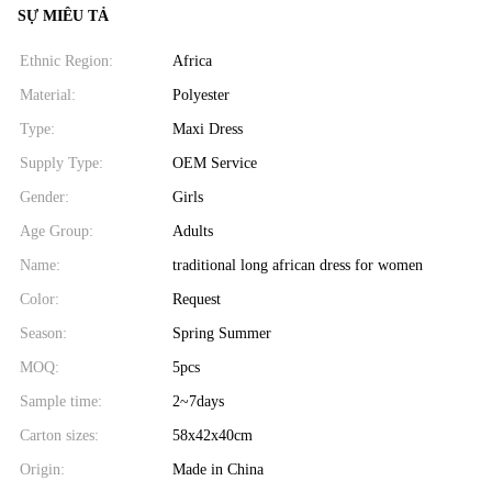
SỰ MIÊU TẢ
Ethnic Region:
Africa
Material:
Polyester
Type:
Maxi Dress
Supply Type:
OEM Service
Gender:
Girls
Age Group:
Adults
Name:
traditional long african dress for women
Color:
Request
Season:
Spring Summer
MOQ:
5pcs
Sample time:
2~7days
Carton sizes:
58x42x40cm
Origin:
Made in China