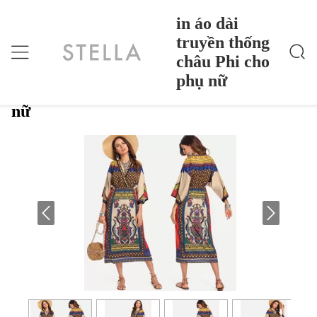
in áo dài
truyền thống
châu Phi cho
In Áo Dài Truyền Thống Châu Phi Cho Phụ Nữ
Nhà
>
Products
>
phụ nữ
in áo dài truyền thống châu Phi cho phụ
nữ