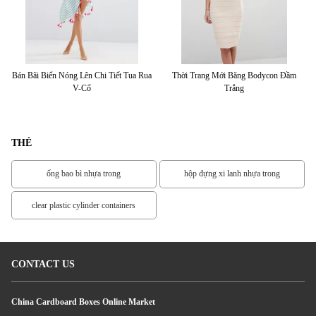
ển
Bán Bãi Biển Nóng Lên Chi Tiết Tua Rua
Thời Trang Mới Băng Bodycon Đầm
V
V-Cổ
Trắng
THẺ
ống bao bì nhựa trong
hộp đựng xi lanh nhựa trong
clear plastic cylinder containers
CONTACT US
China Cardboard Boxes Online Market