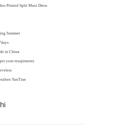
ies Printed Split Maxi Dress
ring Summer
7days
de in China
per your reuqirments
eveless
enzhen YanTian
hi