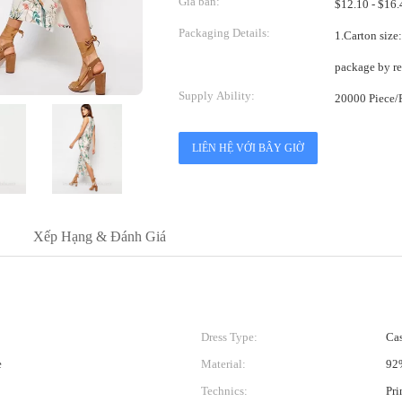
Giá bán:
Packaging Details:
1.Carton size:58*42*40cm 2.Po
package by r
Supply Ability:
LIÊN HỆ VỚI BÂY GIỜ
Xếp Hạng & Đánh Giá
Dress Type:
Cas
e
Material:
92%
Technics:
Pri