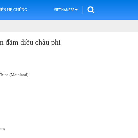
IÊN HỆ CHÚNG TÔI
VIETNAMESE
m đầm diều châu phi
hina (Mainland)
ces