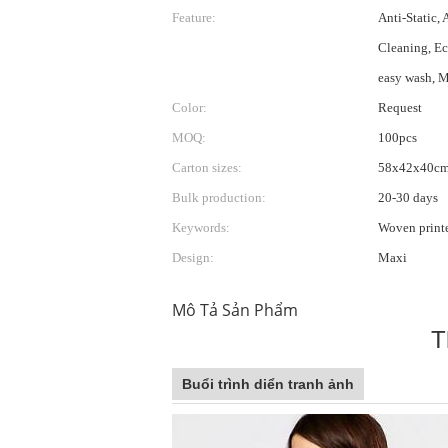
Feature:
Anti-Static, 
Cleaning, Ec
easy wash, M
Color:
Request
MOQ:
100pcs
Carton sizes:
58x42x40c
Bulk production:
20-30 days
Keywords:
Woven printe
Design:
Maxi
Mô Tả Sản Phẩm
T
Buổi trình diển tranh ảnh