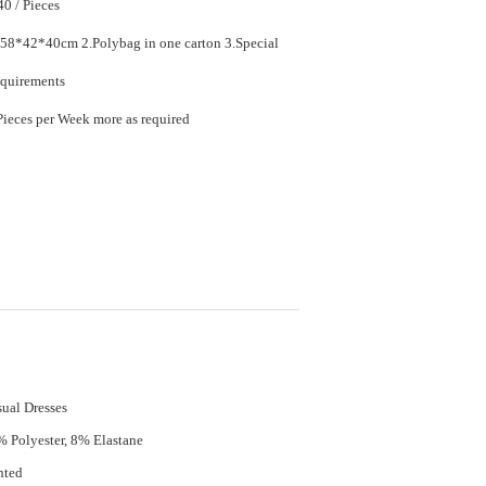
$12.10 - $16.40 / Pieces
lybag in one carton 3.Special
equirements
20000 Piece/Pieces per Week more as required
ual Dresses
 Polyester, 8% Elastane
nted