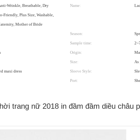
Anti-Wrinkle, Breathable, Dry
Name:
Lad
o-Friendly, Plus Size, Washable,
aternity, Mother of Bride
Season:
Sp
Sample time:
2~
m
Origin:
Ma
Size:
As 
d maxi dress
Sleeve Style:
Sle
Port:
Sh
hời trang nữ 2018 in đầm đầm diều châu p