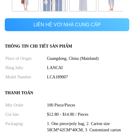
LIÊN HỆ VỚI NHÀ CUNG CẤP
THÔNG TIN CHI TIẾT SẢN PHẨM
Place of Origin:
Guangdong, China (Mainland)
Hàng hiệu:
LANCAI
Model Number:
LCA189007
THANH TOÁN
Min Order:
100 Piece/Pieces
Giá bán:
$12.80 - $14.80 / Pieces
Packaging:
1. One piece/poly bag; 2. Carton size
58CM*42CM*40CM; 3. Customized carton