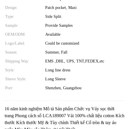
Design:
Patch pocket, Maxi
Type:
Side Split
Sample:
Provide Samples
OEM/ODM:
Available
Logo/Label:
Could be customized
Season:
Summer, Fall
Shipping Way:
EMS ,DHL, UPS, TNT,FEDEX,etc
Style:
Long line dress
Sleeve Style:
Long Sleeve
Port:
Shenzhen, Guangzhou
16 năm kinh nghiệm Mô tả Sản phẩm Chức vụ Váy sọc thời
trang Phong cách số LCA189007 Vải 100% chất liệu cotton Kích
thước Kích thước Mỹ & Tùy chỉnh Thiết kế Cổ tròn & tay áo