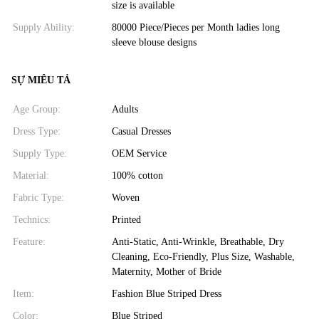
size is available
Supply Ability:
80000 Piece/Pieces per Month ladies long
sleeve blouse designs
SỰ MIÊU TẢ
Age Group:
Adults
Dress Type:
Casual Dresses
Supply Type:
OEM Service
Material:
100% cotton
Fabric Type:
Woven
Technics:
Printed
Feature:
Anti-Static, Anti-Wrinkle, Breathable, Dry
Cleaning, Eco-Friendly, Plus Size, Washable,
Maternity, Mother of Bride
Item:
Fashion Blue Striped Dress
Color:
Blue Striped