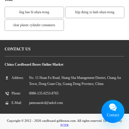
ống bao bì nhựa trong
hộp đựng xi lanh nhựa trong
clear plastic cylinder containers
CONTACT US
China Cardboard Boxes Online Market
Address:
No. 11 Huan Fu Road, Shang Sha Management District, Chang An
Town, Dong Guan City, Guang Dong Province, China
Phone:
0086-135-0253-8765
E-Mail:
jamesauolcd@anlcd.com
Contact
Copyright © 2012 - 2026 cardboard-giftboxes.com. All rights reserved. Developed by
ECER