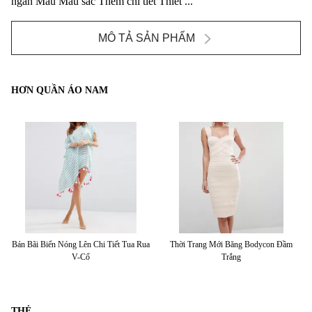
ngắn Màu Màu sắc Thêm chi tiết Thiết ...
MÔ TẢ SẢN PHẨM
HƠN QUẦN ÁO NAM
ển
Bán Bãi Biển Nóng Lên Chi Tiết Tua Rua
Thời Trang Mới Băng Bodycon Đầm
V
V-Cổ
Trắng
THẺ