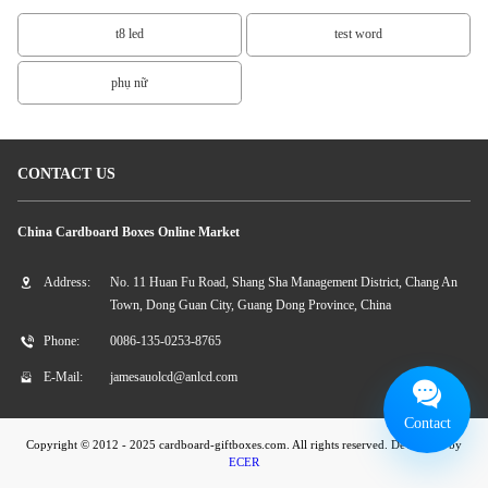
t8 led
test word
phụ nữ
CONTACT US
China Cardboard Boxes Online Market
Address:
No. 11 Huan Fu Road, Shang Sha Management District, Chang An
Town, Dong Guan City, Guang Dong Province, China
Phone:
0086-135-0253-8765
E-Mail:
jamesauolcd@anlcd.com
Contact
Copyright © 2012 - 2025 cardboard-giftboxes.com. All rights reserved. Developed by
ECER