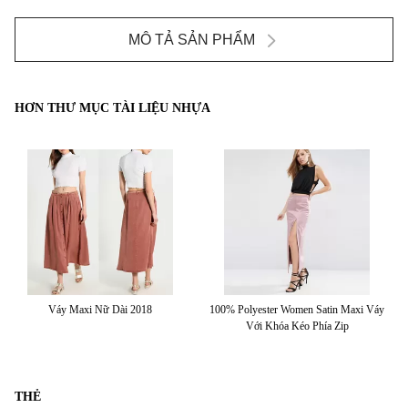
MÔ TẢ SẢN PHẨM
HƠN THƯ MỤC TÀI LIỆU NHỰA
Váy
Bán Buôn Váy Ngắn Nữ Mới Nhất
Váy Mùa Hè Chia Bút Chì Cho Quý Cô
THẺ