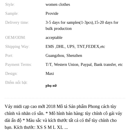
Style:
women clothes
Sample:
Provide
Delivery time:
3-5 days for samples(1-3pcs),15-20 days for
bulk production
OEM/ODM:
acceptable
Shipping Way:
EMS ,DHL, UPS, TNT,FEDEX,etc
Port:
Guangzhou, Shenzhen
Payment Terms:
T/T, Western Union, Paypal, Bank transfer, etc
Design:
Maxi
Điểm nổi bật:
phụ nữ
Váy midi cạp cao mới 2018 Mô tả Sản phẩm Phong cách tùy
chỉnh và nhãn có sẵn. * Mô hình bán hàng: tùy chỉnh cô gái váy
dài ấn độ * Màu sắc và kích thước tất cả có thể tùy chỉnh cho
bạn. Kích thước: XS S M L XL ...