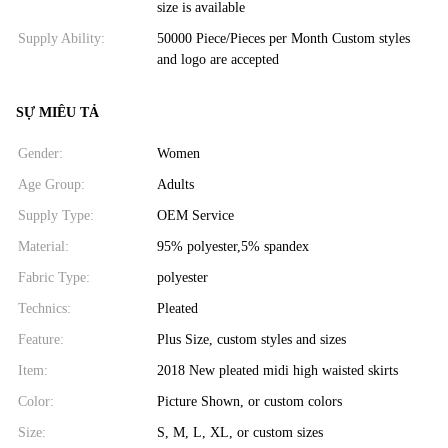
size is available
Supply Ability:
50000 Piece/Pieces per Month Custom styles
and logo are accepted
SỰ MIÊU TẢ
Gender:
Women
Age Group:
Adults
Supply Type:
OEM Service
Material:
95% polyester,5% spandex
Fabric Type:
polyester
Technics:
Pleated
Feature:
Plus Size, custom styles and sizes
Item:
2018 New pleated midi high waisted skirts
Color:
Picture Shown, or custom colors
Size:
S, M, L, XL, or custom sizes